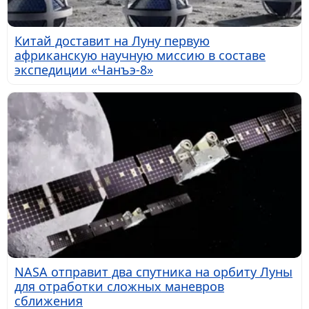
Китай доставит на Луну первую
африканскую научную миссию в составе
экспедиции «Чанъэ-8»
NASA отправит два спутника на орбиту Луны
для отработки сложных маневров
сближения