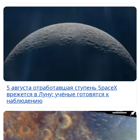
5 августа отработавшая ступень SpaceX
врежется в Луну: учёные готовятся к
наблюдению