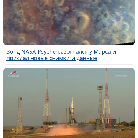
Зонд NASA Psyche разогнался у Марса и
прислал новые снимки и данные