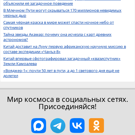
объяснили её загадочное поведение
В Млечном Пути могут скрываться 170 миллионов невидимых
черных дыр
Самая чёрная краска в мире может спасти ночное небо от
спутников
Тайна звезды Акамар: почему она исчезла с карт древних
астрономов?
Китай доставит на Луну первую африканскую научную миссию в
составе экспедиции «Чанъэ-8»
Китай впервые сфотографировал загадочный «квазиспутник»
Земли Камоалева
«Вояджер-1»: почти 50 лет в пути, а до 1 светового дня ещё не
долетел
Мир космоса в социальных сетях.
Присоединяйся!