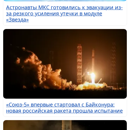
Астронавты МКС готовились к эвакуации из-
за резкого усиления утечки в модуле
«Звезда»
«Союз-5» впервые стартовал с Байконура:
новая российская ракета прошла испытание