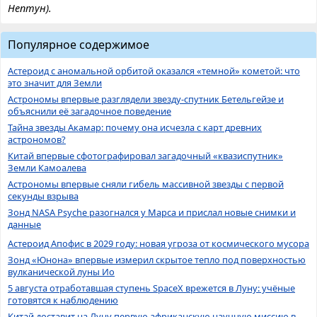
Нептун).
Популярное содержимое
Астероид с аномальной орбитой оказался «темной» кометой: что
это значит для Земли
Астрономы впервые разглядели звезду-спутник Бетельгейзе и
объяснили её загадочное поведение
Тайна звезды Акамар: почему она исчезла с карт древних
астрономов?
Китай впервые сфотографировал загадочный «квазиспутник»
Земли Камоалева
Астрономы впервые сняли гибель массивной звезды с первой
секунды взрыва
Зонд NASA Psyche разогнался у Марса и прислал новые снимки и
данные
Астероид Апофис в 2029 году: новая угроза от космического мусора
Зонд «Юнона» впервые измерил скрытое тепло под поверхностью
вулканической луны Ио
5 августа отработавшая ступень SpaceX врежется в Луну: учёные
готовятся к наблюдению
Китай доставит на Луну первую африканскую научную миссию в