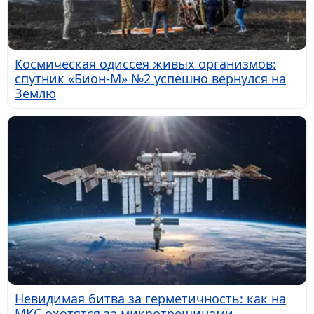
Космическая одиссея живых организмов:
спутник «Бион-М» №2 успешно вернулся на
Землю
Невидимая битва за герметичность: как на
МКС охотятся за микротрещинами