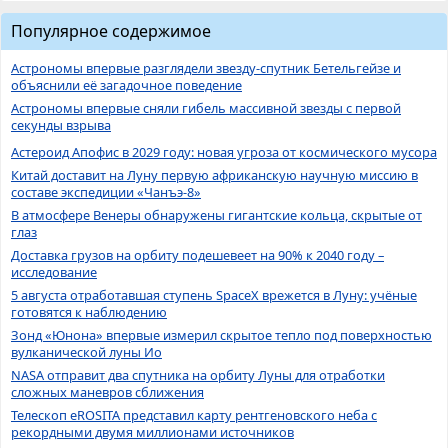
Популярное содержимое
Астрономы впервые разглядели звезду-спутник Бетельгейзе и
объяснили её загадочное поведение
Астрономы впервые сняли гибель массивной звезды с первой
секунды взрыва
Астероид Апофис в 2029 году: новая угроза от космического мусора
Китай доставит на Луну первую африканскую научную миссию в
составе экспедиции «Чанъэ-8»
В атмосфере Венеры обнаружены гигантские кольца, скрытые от
глаз
Доставка грузов на орбиту подешевеет на 90% к 2040 году –
исследование
5 августа отработавшая ступень SpaceX врежется в Луну: учёные
готовятся к наблюдению
Зонд «Юнона» впервые измерил скрытое тепло под поверхностью
вулканической луны Ио
NASA отправит два спутника на орбиту Луны для отработки
сложных маневров сближения
Телескоп eROSITA представил карту рентгеновского неба с
рекордными двумя миллионами источников