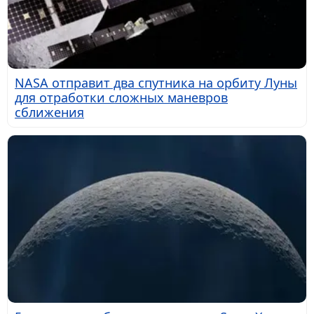
NASA отправит два спутника на орбиту Луны
для отработки сложных маневров
сближения