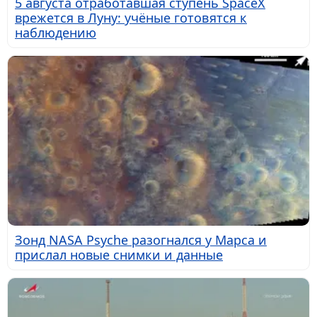
5 августа отработавшая ступень SpaceX
врежется в Луну: учёные готовятся к
наблюдению
Зонд NASA Psyche разогнался у Марса и
прислал новые снимки и данные