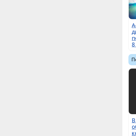
А
д
п
8
П
В
о
к