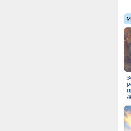
М
З
р
п
д