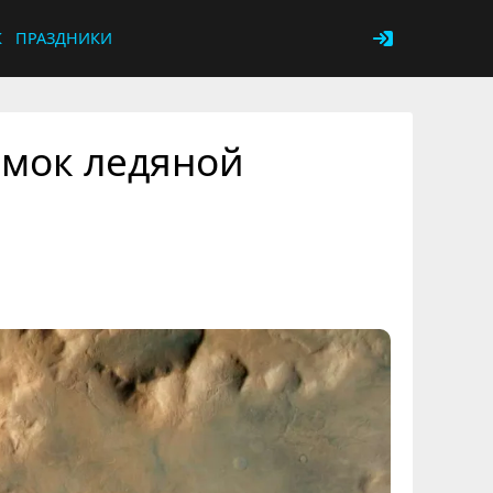
К
ПРАЗДНИКИ
имок ледяной