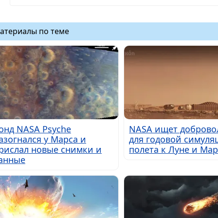
атериалы по теме
онд NASA Psyche
NASA ищет доброво
азогнался у Марса и
для годовой симуля
рислал новые снимки и
полета к Луне и Мар
анные