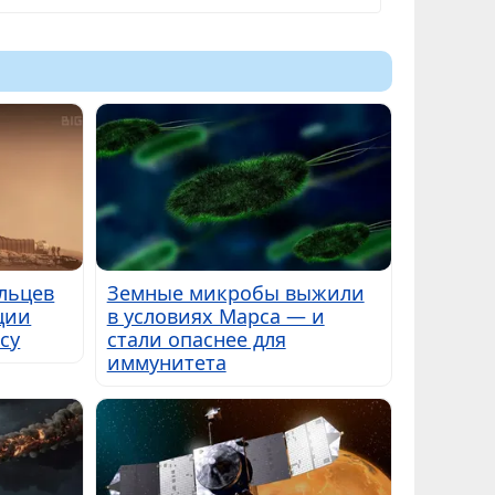
льцев
Земные микробы выжили
ции
в условиях Марса — и
су
стали опаснее для
иммунитета