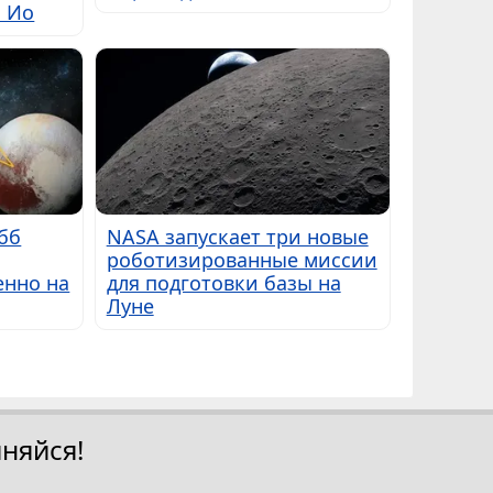
ы Ио
бб
NASA запускает три новые
роботизированные миссии
енно на
для подготовки базы на
Луне
няйся!