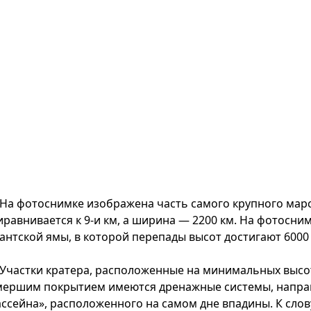
На фотоснимке изображена часть самого крупного марси
иравнивается к 9-и км, а ширина — 2200 км. На фотосни
гантской ямы, в которой перепады высот достигают 6000 
Участки кратера, расположенные на минимальных высо
мершим покрытием имеются дренажные системы, напра
ассейна», расположенного на самом дне впадины. К сло