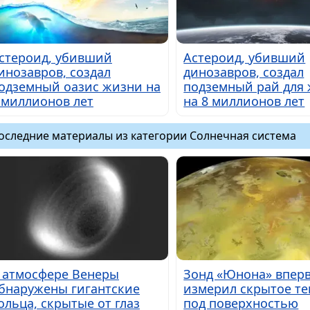
стероид, убивший
Астероид, убивший
инозавров, создал
динозавров, создал
одземный оазис жизни на
подземный рай для
 миллионов лет
на 8 миллионов лет
оследние материалы из категории Солнечная система
 атмосфере Венеры
Зонд «Юнона» впер
бнаружены гигантские
измерил скрытое те
ольца, скрытые от глаз
под поверхностью