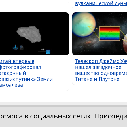
вулканической лун
итай впервые
Телескоп Джеймс Уэ
фотографировал
нашел загадочное
агадочный
вещество одноврем
квазиспутник» Земли
Титане и Плутоне
амоалева
осмоса в социальных сетях. Присоеди