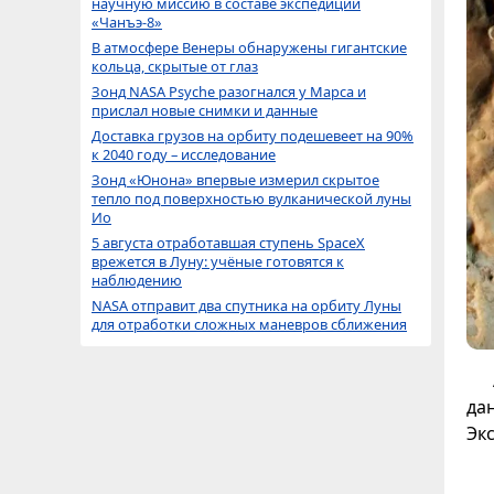
научную миссию в составе экспедиции
«Чанъэ-8»
В атмосфере Венеры обнаружены гигантские
кольца, скрытые от глаз
Зонд NASA Psyche разогнался у Марса и
прислал новые снимки и данные
Доставка грузов на орбиту подешевеет на 90%
к 2040 году – исследование
Зонд «Юнона» впервые измерил скрытое
тепло под поверхностью вулканической луны
Ио
5 августа отработавшая ступень SpaceX
врежется в Луну: учёные готовятся к
наблюдению
NASA отправит два спутника на орбиту Луны
для отработки сложных маневров сближения
да
Экс