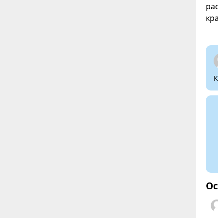
ра
кр
К
Ос