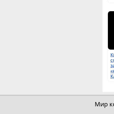
К
с
з
«
К
Мир к