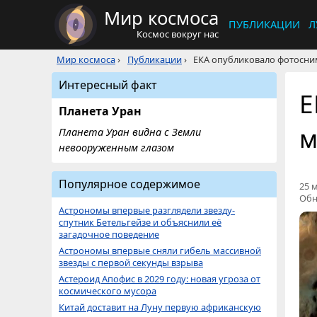
Мир космоса
ПУБЛИКАЦИИ
Л
Космос вокруг нас
Мир космоса
›
Публикации
›
ЕКА опубликовало фотосни
Интересный факт
Е
Планета Уран
м
Планета Уран видна с Земли
невооруженным глазом
Популярное содержимое
25 м
Обн
Астрономы впервые разглядели звезду-
спутник Бетельгейзе и объяснили её
загадочное поведение
Астрономы впервые сняли гибель массивной
звезды с первой секунды взрыва
Астероид Апофис в 2029 году: новая угроза от
космического мусора
Китай доставит на Луну первую африканскую