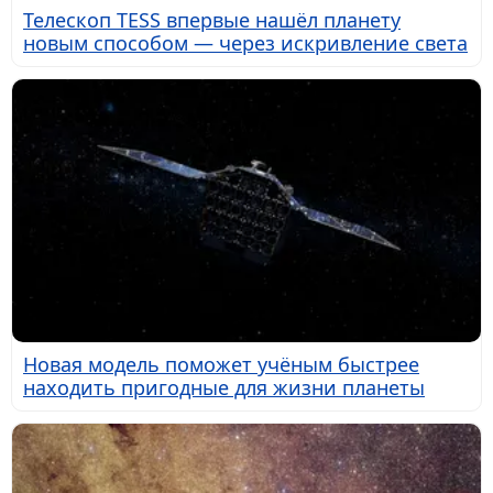
Телескоп TESS впервые нашёл планету
новым способом — через искривление света
Новая модель поможет учёным быстрее
находить пригодные для жизни планеты