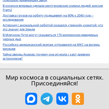
помощью древнейших звёзд
В космосе впервые сделали рентгеновские снимки людей: миссия
Fram2
Доставка грузов на орбиту подешевеет на 90% к 2040 году –
исследование
Астероид с аномальной орбитой оказался «темной» кометой: что
это значит для Земли
В Млечном Пути могут скрываться 170 миллионов невидимых
черных дыр
Российско-американский экипаж отправился на МКС на восемь
месяцев
Тайна звезды Акамар: почему она исчезла с карт древних
астрономов?
Мир космоса в социальных сетях.
Присоединяйся!