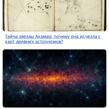
Тайна звезды Акамар: почему она исчезла с
карт древних астрономов?