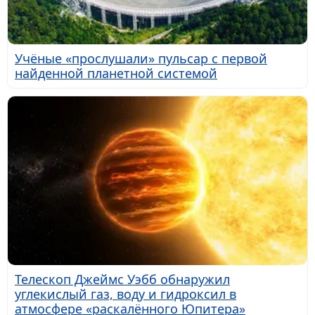
Учёные «прослушали» пульсар с первой
найденной планетной системой
Телескоп Джеймс Уэбб обнаружил
углекислый газ, воду и гидроксил в
атмосфере «раскалённого Юпитера»