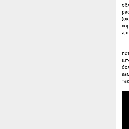
об
ра
(о
ко
дос
по
шт
бо
за
та