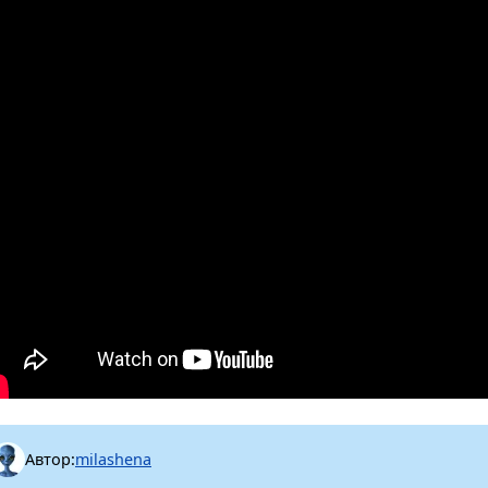
Автор:
milashena