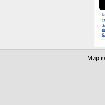
К
с
з
«
К
Мир к