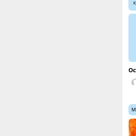
К
Ос
М