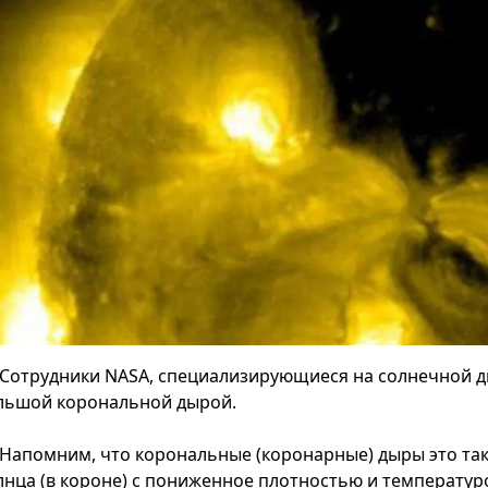
Сотрудники NASA, специализирующиеся на солнечной д
льшой корональной дырой.
Напомним, что корональные (коронарные) дыры это та
лнца (в короне) с пониженное плотностью и температур