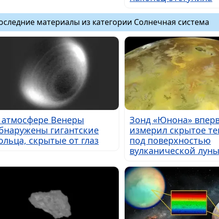
оследние материалы из категории Солнечная система
 атмосфере Венеры
Зонд «Юнона» впер
бнаружены гигантские
измерил скрытое те
ольца, скрытые от глаз
под поверхностью
вулканической лун