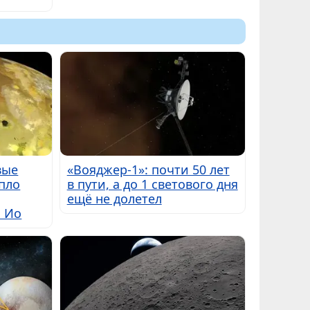
вые
«Вояджер-1»: почти 50 лет
пло
в пути, а до 1 светового дня
ещё не долетел
ы Ио