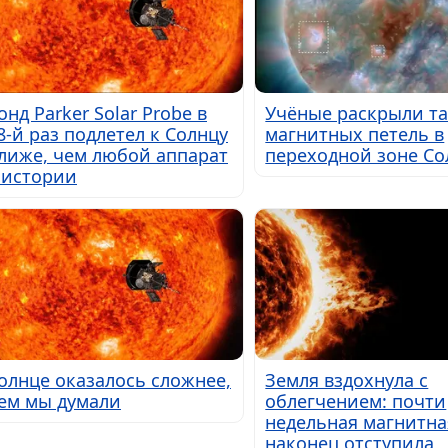
онд Parker Solar Probe в
Учёные раскрыли т
8-й раз подлетел к Солнцу
магнитных петель в
лиже, чем любой аппарат
переходной зоне Со
 истории
олнце оказалось сложнее,
Земля вздохнула с
ем мы думали
облегчением: почти
недельная магнитна
наконец отступила