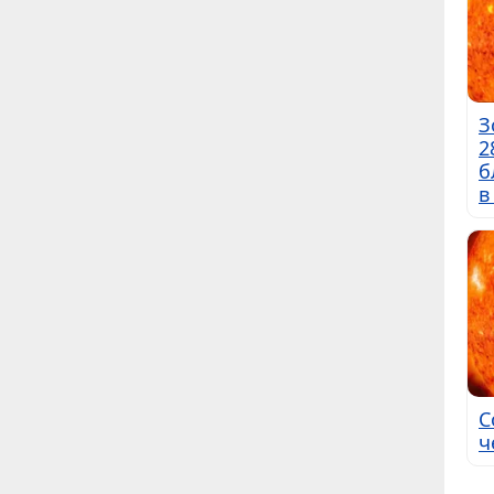
З
2
б
в
С
ч