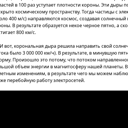
ластей в 100 раз уступает плотности короны. Эти дыры 
скрыто космическому пространству. Тогда частицы с эл
коло 400 м/с) направляются космос, создавая солнечный
роны. В результате образуется некое черное пятно, а ск
тигает 800 км/с.
И вот, корональная дыра решила направить свой солнечн
тока было 3 000 000 км/ч). В результате, в минувшую п
орму. Произошло это потому, что потоком направленно
льшой объем энергии в магнитосферу нашей планеты. В 
метным изменениям, в результате чего мы можем наблю
кже перебойную работу электросетей.