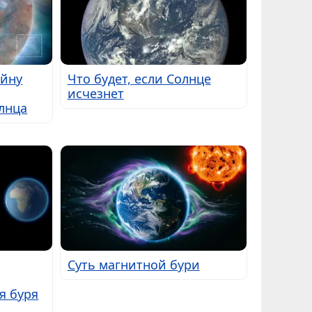
айну
Что будет, если Солнце
исчезнет
лнца
Суть магнитной бури
я буря