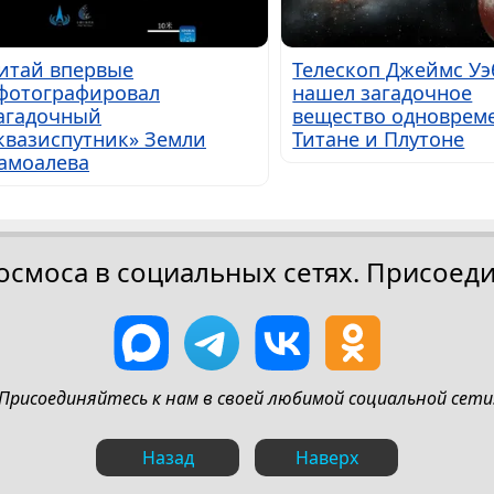
итай впервые
Телескоп Джеймс Уэ
фотографировал
нашел загадочное
агадочный
вещество одноврем
квазиспутник» Земли
Титане и Плутоне
амоалева
осмоса в социальных сетях. Присоеди
Присоединяйтесь к нам в своей любимой социальной сети
Назад
Наверх