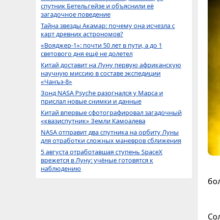
спутник Бетельгейзе и объяснили её
загадочное поведение
Тайна звезды Акамар: почему она исчезла с
карт древних астрономов?
«Вояджер-1»: почти 50 лет в пути, а до 1
светового дня ещё не долетел
Китай доставит на Луну первую африканскую
научную миссию в составе экспедиции
«Чанъэ-8»
Зонд NASA Psyche разогнался у Марса и
прислал новые снимки и данные
Китай впервые сфотографировал загадочный
«квазиспутник» Земли Камоалева
NASA отправит два спутника на орбиту Луны
для отработки сложных маневров сближения
5 августа отработавшая ступень SpaceX
врежется в Луну: учёные готовятся к
наблюдению
бо
Со