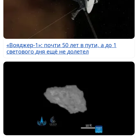
«Вояджер-1»: почти 50 лет в пути, а до 1
светового дня ещё не долетел