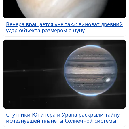
Венера вращается «не так»: виноват древний
удар объекта размером с Луну
Спутники Юпитера и Урана раскрыли тайну
исчезнувшей планеты Солнечной системы