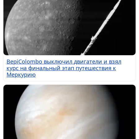
BepiColombo выключил двигатели и взял
курс на финальный этап путешествия к
Меркурию