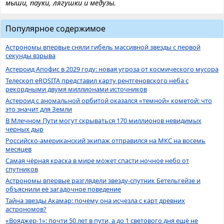
мыши, пауки, лягушки и медузы.
Популярное содержимое
Астрономы впервые сняли гибель массивной звезды с первой
секунды взрыва
Астероид Апофис в 2029 году: новая угроза от космического мусора
Телескоп eROSITA представил карту рентгеновского неба с
рекордными двумя миллионами источников
Астероид с аномальной орбитой оказался «темной» кометой: что
это значит для Земли
В Млечном Пути могут скрываться 170 миллионов невидимых
черных дыр
Российско-американский экипаж отправился на МКС на восемь
месяцев
Самая чёрная краска в мире может спасти ночное небо от
спутников
Астрономы впервые разглядели звезду-спутник Бетельгейзе и
объяснили её загадочное поведение
Тайна звезды Акамар: почему она исчезла с карт древних
астрономов?
«Вояджер-1»: почти 50 лет в пути, а до 1 светового дня ещё не