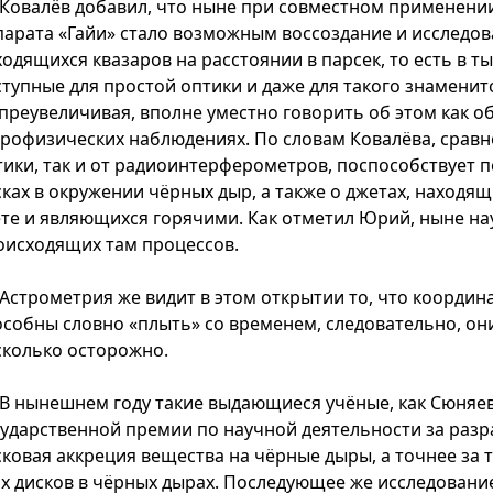
Ковалёв добавил, что ныне при совместном применен
парата «Гайи» стало возможным воссоздание и исследов
ходящихся квазаров на расстоянии в парсек, то есть в т
тупные для простой оптики и даже для такого знаменито
 преувеличивая, вполне уместно говорить об этом как о
трофизических наблюдениях. По словам Ковалёва, срав
тики, так и от радиоинтерферометров, поспособствует
сках в окружении чёрных дыр, а также о джетах, находя
ете и являющихся горячими. Как отметил Юрий, ныне на
оисходящих там процессов.
Астрометрия же видит в этом открытии то, что коорди
особны словно «плыть» со временем, следовательно, он
сколько осторожно.
В нынешнем году такие выдающиеся учёные, как Сюняев
сударственной премии по научной деятельности за разра
сковая аккреция вещества на чёрные дыры, а точнее за 
их дисков в чёрных дырах. Последующее же исследование