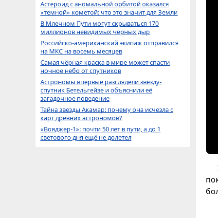
Астероид с аномальной орбитой оказался
«темной» кометой: что это значит для Земли
В Млечном Пути могут скрываться 170
миллионов невидимых черных дыр
Российско-американский экипаж отправился
на МКС на восемь месяцев
Самая чёрная краска в мире может спасти
ночное небо от спутников
Астрономы впервые разглядели звезду-
спутник Бетельгейзе и объяснили её
загадочное поведение
Тайна звезды Акамар: почему она исчезла с
карт древних астрономов?
«Вояджер-1»: почти 50 лет в пути, а до 1
светового дня ещё не долетел
по
бо