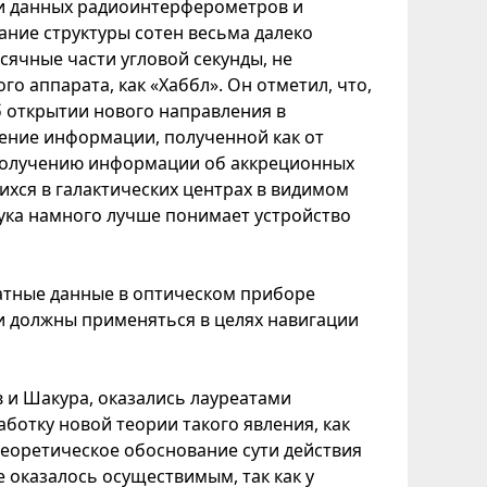
ии данных радиоинтерферометров и
ание структуры сотен весьма далеко
ысячные части угловой секунды, не
го аппарата, как «Хаббл». Он отметил, что,
б открытии нового направления в
нение информации, полученной как от
 получению информации об аккреционных
щихся в галактических центрах в видимом
ука намного лучше понимает устройство
натные данные в оптическом приборе
и должны применяться в целях навигации
 и Шакура, оказались лауреатами
ботку новой теории такого явления, как
теоретическое обоснование сути действия
 оказалось осуществимым, так как у