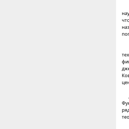
на
чт
на
по
те
фи
дж
Ко
це
Фу
ря
те