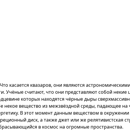
Что касается квазаров, они являются астрономически
ти. Учёные считают, что они представляют собой некие 
рдцевине которых находятся чёрные дыры сверхмассивн
бе некое вещество из межзвёздной среды, падающее на
ергетику. В этот момент данным веществом в окружени
реционный диск, а также джет или же релятивистская ст
брасывающийся в космос на огромные пространства.