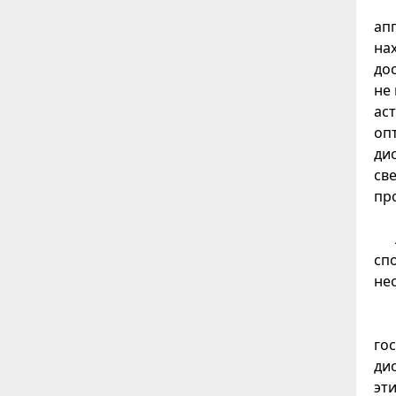
ап
на
дос
не
ас
оп
ди
св
пр
сп
не
го
ди
эт