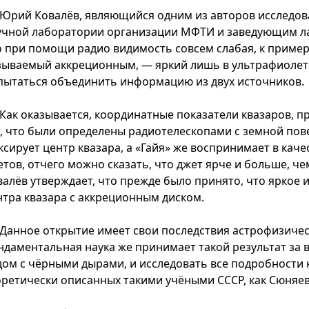
Юрий Ковалёв, являющийся одним из авторов исследов
учной лаборатории организации МФТИ и заведующим ла
о при помощи радио видимость совсем слабая, к пример
зываемый аккреционным, — яркий лишь в ультрафиолете
пытаться объединить информацию из двух источников.
Как оказывается, координатные показатели квазаров, п
х, что были определены радиотелескопами с земной пове
ксирует центр квазара, а «Гайя» же воспринимает в кач
етов, отчего можно сказать, что джет ярче и больше, че
валёв утверждает, что прежде было принято, что яркое 
нтра квазара с аккреционным диском.
Данное открытие имеет свои последствия астрофизичес
ндаментальная наука же принимает такой результат за 
дом с чёрными дырами, и исследовать все подробности 
оретически описанных такими учёными СССР, как Сюняев 