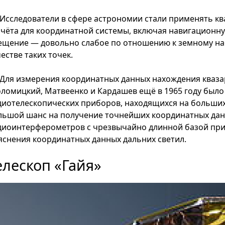
Исследователи в сфере астрономии стали применять ква
счёта для координатной системы, включая навигационную
ещение — довольно слабое по отношению к земному на
естве таких точек.
Для измерения координатных данных нахождения квазар
ломицкий, Матвеенко и Кардашев ещё в 1965 году был
диотелескопических приборов, находящихся на больших 
льшой шанс на получение точнейших координатных дан
диоинтерферометров с чрезвычайно длинной базой при
яснения координатных данных дальних светил.
елескоп «Гайя»