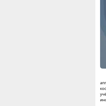
ап
ко
уч
ин