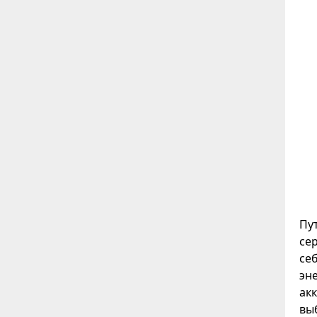
Пу
се
се
эн
акк
вы