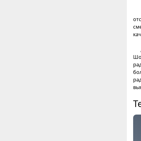
от
см
кач
Шо
ра
бо
ра
вы
Т