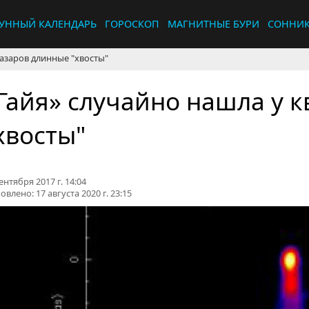
УННЫЙ КАЛЕНДАРЬ
ГОРОСКОП
МАГНИТНЫЕ БУРИ
СОННИ
вазаров длинные "хвосты"
Гайя» случайно нашла у 
хвосты"
ентября 2017 г. 14:04
овлено:
17 августа 2020 г. 23:15