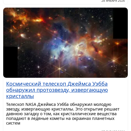
28 ЯНВАРЯ 2026
Космический телескоп Джеймса Уэбба
обнаружил протозвезду, извергающую
кристаллы
Телескоп NASA Джеймса Уэбба обнаружил молодую
звезду, извергающую кристаллы. Это открытие решает
давнюю загадку о том, как кристаллические вещества
попадают в ледяные кометы на окраинах планетных
систем