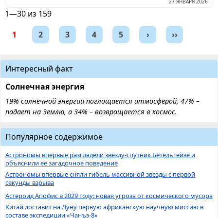
27 ЯНВАРЯ 2026
1—30 из 159
1
2
3
4
5
›
››
Интересный факт
Солнечная энергия
19% солнечной энергии поглощается атмосферой, 47% –
падает на Землю, а 34% – возвращается в космос.
Популярное содержимое
Астрономы впервые разглядели звезду-спутник Бетельгейзе и
объяснили её загадочное поведение
Астрономы впервые сняли гибель массивной звезды с первой
секунды взрыва
Астероид Апофис в 2029 году: новая угроза от космического мусора
Китай доставит на Луну первую африканскую научную миссию в
составе экспедиции «Чанъэ-8»