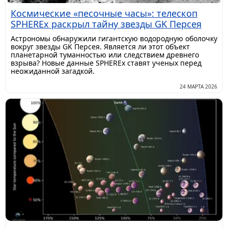
Космические «песочные часы»: телескоп
SPHEREx раскрыл тайну звезды GK Персея
Астрономы обнаружили гигантскую водородную оболочку
вокруг звезды GK Персея. Является ли этот объект
планетарной туманностью или следствием древнего
взрыва? Новые данные SPHEREx ставят ученых перед
неожиданной загадкой.
24 МАРТА 2026