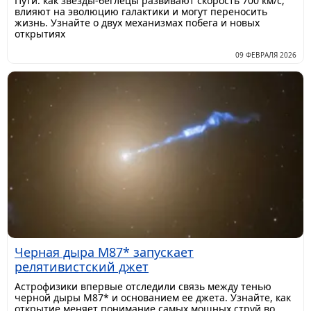
Пути: как звёзды-беглецы развивают скорость 700 км/с,
влияют на эволюцию галактики и могут переносить
жизнь. Узнайте о двух механизмах побега и новых
открытиях
09 ФЕВРАЛЯ 2026
Черная дыра M87* запускает
релятивистский джет
Астрофизики впервые отследили связь между тенью
черной дыры M87* и основанием ее джета. Узнайте, как
открытие меняет понимание самых мощных струй во