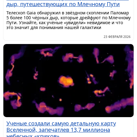
дыр, путешествующих по Млечному Пути
Телескоп Gaia обнаружил в звёздном скоплении Паломар
5 более 100 чёрных дыр, которые дрейфуют по Млечному
Пути. Узнайте, как учёные «увидели» невидимое и что
это значит для понимания нашей галактики
23 ФЕВРАЛЯ 2026
Ученые создали самую детальную карту
Вселенной, запечатлев 13,7 миллиона
небесных «криков»