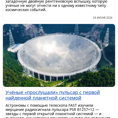
загадочную двойную рентгеновскую вспышку, которую
учёные не могут отнести ни к одному известному типу
космических событий.
24 ИЮНЯ 2026
Учёные «прослушали» пульсар с первой
найденной планетной системой
Астрономы с помощью телескопа FAST изучили
мерцание радиосигнала пульсара PSR B1257+12 —
звезды с первой открытой планетной системой — и
выяснили, как устроено вещество на пути его излучения.