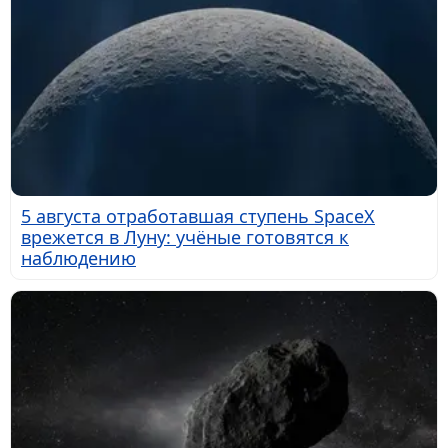
5 августа отработавшая ступень SpaceX
врежется в Луну: учёные готовятся к
наблюдению