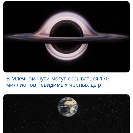
В Млечном Пути могут скрываться 170
миллионов невидимых черных дыр