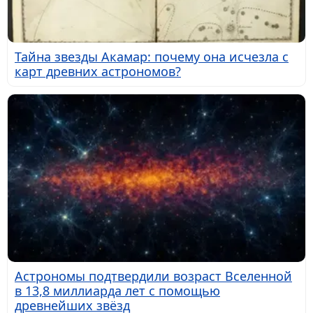
Тайна звезды Акамар: почему она исчезла с
карт древних астрономов?
Астрономы подтвердили возраст Вселенной
в 13,8 миллиарда лет с помощью
древнейших звёзд