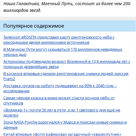
Наша Галактика, Млечный Путь, состоит из более чем 200
миллиардов звезд.
Популярное содержимое
Телескоп eROSITA представил карту рентгеновского неба с
рекордными двумя миллионами источников
В Млечном Пути могут скрываться 170 миллионов невидимых
черных дыр
Астрономы подтвердили возраст Вселенной в 13,8 миллиарда лет с
помощью древнейших звёзд
В космосе впервые сделали рентгеновские снимки людей: миссия
Fram2
Доставка грузов на орбиту подешевеет на 90% к 2040 году –
исследование
Самая чёрная краска в мире может спасти ночное небо от
спутников
«Вояджер-1»: почти 50 лет в пути, а до 1 светового дня ещё не
долетел
Зонд NASA Psyche разогнался у Марса и прислал новые снимки и
данные
Китай впервые сфотографировал загадочный «квазиспутник»