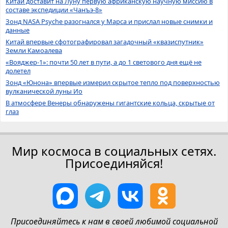
Китай доставит на Луну первую африканскую научную миссию в
составе экспедиции «Чанъэ-8»
Зонд NASA Psyche разогнался у Марса и прислал новые снимки и
данные
Китай впервые сфотографировал загадочный «квазиспутник»
Земли Камоалева
«Вояджер-1»: почти 50 лет в пути, а до 1 светового дня ещё не
долетел
Зонд «Юнона» впервые измерил скрытое тепло под поверхностью
вулканической луны Ио
В атмосфере Венеры обнаружены гигантские кольца, скрытые от
глаз
Мир космоса в социальных сетях.
Присоединяйся!
Присоединяйтесь к нам в своей любимой социальной