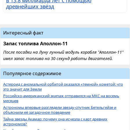
в 13,8 миллиарда лет с помощью
древнейших звёзд
Интересный факт
Запас топлива Аполлон-11
После посадки на Луну лунный модуль корабля "Аполлон-11"
имел запас топлива на 30 секунд работы двигателей.
Популярное содержимое
Астероид с аномальной орбитой оказался «темной» кометой: что
это значит для Земли
Российско-американский экипаж отправился на МКС на восемь
месяцев
Астрономы впервые разглядели звезду-спутник Бетельгейзе и
объяснили её загадочное поведение
Тайна звезды Акамар: почему она исчезла с карт древних
астрономов?