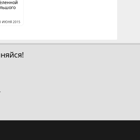
еленной
ольшого
0 ИЮНЯ 2015
няйся!
.