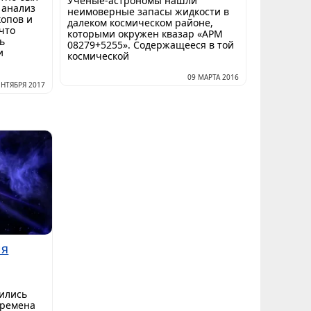
Ученые-астрономы нашли
 анализ
неимоверные запасы жидкости в
копов и
далеком космическом районе,
что
которыми окружен квазар «APM
ь
08279+5255». Содержащееся в той
и
космической
09 МАРТА 2016
ЕНТЯБРЯ 2017
ия
ились
времена