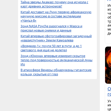
Тайна звезды Акамар: почему она исчезла с
И
карт древних астрономов?
и
Китай доставит на Луну первую африканскую
ч
научную миссию в составе экспедиции
о
«Чанъэ-8»
т
а
Зонд NASA Psyche разогнался у Марса и
м
прислал новые снимки и данные
д
Китай впервые сфотографировал загадочный
«квазиспутник» Земли Камоалева
«Вояджер-1»: почти 50 лет в пути, а до 1
светового дня ещё не долетел
Зонд «Юнона» впервые измерил скрытое
тепло под поверхностью вулканической луны
Ио
В атмосфере Венеры обнаружены гигантские
кольца, скрытые от глаз
О
г
У
и
ц