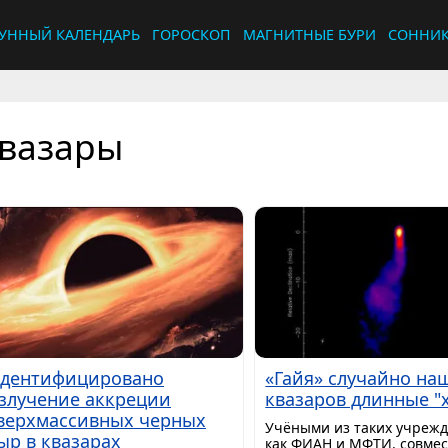
УННЫЙ КАЛЕНДАРЬ
ГОРОСКОП
МАГНИТНЫЕ БУРИ
СОННИ
вазары
дентифицировано
«Гайя» случайно на
злучение аккреции
квазаров длинные "
верхмассивных черных
​Учёными из таких учреж
ыр в квазарах
как ФИАН и МФТИ, совмес