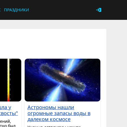
К
ПРАЗДНИКИ
шла у
Астрономы нашли
хвосты"
огромные запасы воды в
далеком космосе
дений,
тно был