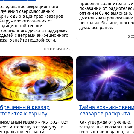
проведён сравнительный
сследование аккреционного
показаний от радиотелес
злучения сверхмассивных
оптики и было выяснено, 
ерных дыр в центрах квазаров
джетов квазаров оказалос
бнаружило отклонения от
несколько больше, нежел
радиционной теории
думалось ранее.
ккреционного диска в поддержку
оделей с ветрами аккреционного
13 С
иска. Узнайте подробности.
09 ОКТЯБРЯ 2023
бреченный квазар
Тайна возникновен
отовится к взрыву
квазаров раскрыта
никальный квазар «PKS1302-102»
Как утверждают ученые,
меет интересную структуру – в
загадочные квазары появ
ентральной его части
очень и очень давно, во 