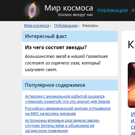
Мир космоса
ПУБЛИКАЦИИ
Л
Космос вокруг нас
Мир космоса
›
Публикации
›
Квазары
Интересный факт
К
Из чего состоят звезды?
Большинство звезд в нашей Галактике
состоят из горячего газа, который
излучает свет.
Популярное содержимое
Астероид с аномальной орбитой оказался
«темной» кометой: что это значит для Земли
Российско-американский экипаж отправился
И
на МКС на восемь месяцев
и
Астрономы впервые разглядели звезду-
спутник Бетельгейзе и объяснили её
с
загадочное поведение
д