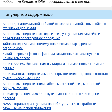
падает на Землю, а 34% – возвращается в космос.
Популярное содержимое
Астероид с аномальной орбитой оказался «темной» кометой: что
это значит для Земли
Астрономы впервые разглядели звезду-спутник Бетельгейзе и
объяснили её загадочное поведение
Тайна звезды Акамар: почему она исчезла с карт древних
астрономов?
Китай впервые сфотографировал загадочный «квазиспутник»
Земли Камоалева
Зонд NASA Psyche разогнался у Марса и прислал новые снимки и
данные
Зонд «Юнона» впервые измерил скрытое тепло под поверхностью
вулканической луны Ио
Астрономы впервые сняли гибель массивной звезды с первой
секунды взрыва
«Вояджер-1»: почти 50 лет в пути, а до 1 светового дня ещё не
долетел
NASA отправит два спутника на орбиту Луны для отработки
сложных маневров сближения