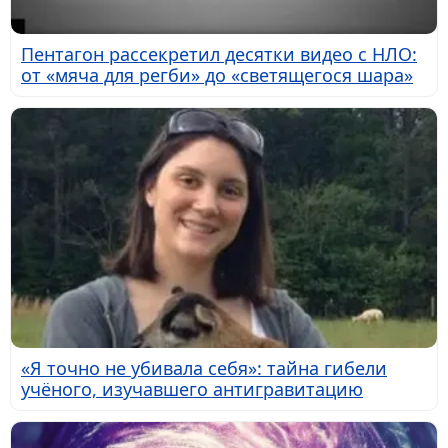
Пентагон рассекретил десятки видео с НЛО:
от «мяча для регби» до «светящегося шара»
«Я точно не убивала себя»: тайна гибели
учёного, изучавшего антигравитацию