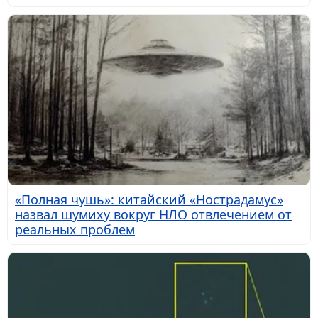
«Полная чушь»: китайский «Нострадамус»
назвал шумиху вокруг НЛО отвлечением от
реальных проблем