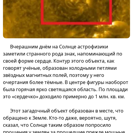
Вчерашним днём на Солнце астрофизики
заметили странного рода знак, напоминающий по
своей форме сердце. Контур этого объекта, как
говорят учёные, образован холодными петлями
звёздных магнитных полей, поэтому у него
очертания более тёмные. В центре фигуры наоборот
была горячая ярко светящаяся область. По площади
это «сердечко» доходило примерно до 1 млн. кв. км.
Этот загадочный объект образован в месте, что
обращено к Земле. Кто-то даже, вероятно, шутя,
сказал, что Солнце таким образом попросило
прощения у землян за прошедшие прежде мощные