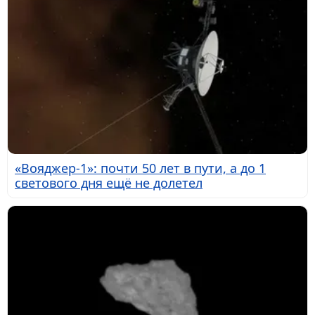
«Вояджер-1»: почти 50 лет в пути, а до 1
светового дня ещё не долетел