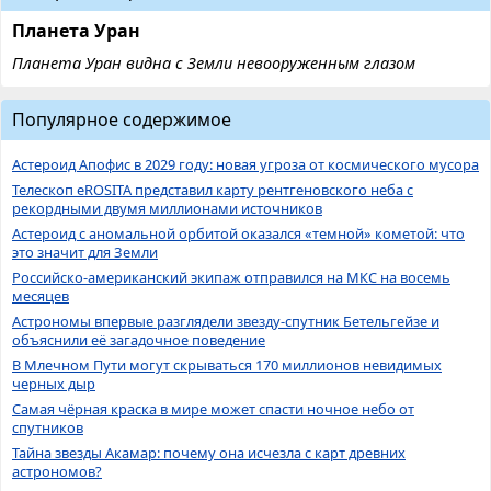
Планета Уран
Планета Уран видна с Земли невооруженным глазом
Популярное содержимое
Астероид Апофис в 2029 году: новая угроза от космического мусора
Телескоп eROSITA представил карту рентгеновского неба с
рекордными двумя миллионами источников
Астероид с аномальной орбитой оказался «темной» кометой: что
это значит для Земли
Российско-американский экипаж отправился на МКС на восемь
месяцев
Астрономы впервые разглядели звезду-спутник Бетельгейзе и
объяснили её загадочное поведение
В Млечном Пути могут скрываться 170 миллионов невидимых
черных дыр
Самая чёрная краска в мире может спасти ночное небо от
спутников
Тайна звезды Акамар: почему она исчезла с карт древних
астрономов?