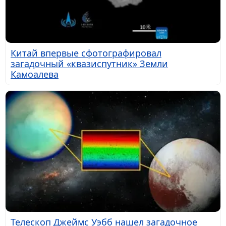
Китай впервые сфотографировал
загадочный «квазиспутник» Земли
Камоалева
Телескоп Джеймс Уэбб нашел загадочное