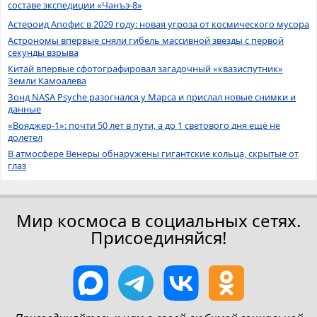
составе экспедиции «Чанъэ-8»
Астероид Апофис в 2029 году: новая угроза от космического мусора
Астрономы впервые сняли гибель массивной звезды с первой
секунды взрыва
Китай впервые сфотографировал загадочный «квазиспутник»
Земли Камоалева
Зонд NASA Psyche разогнался у Марса и прислал новые снимки и
данные
«Вояджер-1»: почти 50 лет в пути, а до 1 светового дня ещё не
долетел
В атмосфере Венеры обнаружены гигантские кольца, скрытые от
глаз
Мир космоса в социальных сетях.
Присоединяйся!