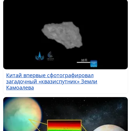
Китай впервые сфотографировал
загадочный «квазиспутник» Земли
Камоалева