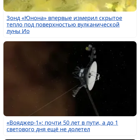
Зонд «Юнона» впервые измерил скрытое
тепло под поверхностью вулканической
луны Ио
«Вояджер-1»: почти 50 лет в пути, а до 1
светового дня ещё не долетел