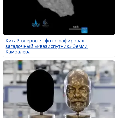
Китай впервые сфотографировал
загадочный «квазиспутник» Земли
Камоалева