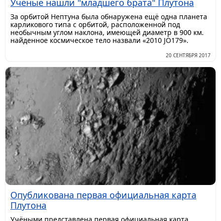
Учёные нашли "младшего брата" Плутона
За орбитой Нептуна была обнаружена ещё одна планета
карликового типа с орбитой, расположенной под
необычным углом наклона, имеющей диаметр в 900 км.
найденное космическое тело назвали «2010 JO179».
20 СЕНТЯБРЯ 2017
Опубликована первая официальная карта
Плутона
​Учёными представлена первая официальная карта