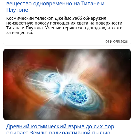
вещество одновременно на Титане и
Плутоне
Космический телескоп Джеймс Уэбб обнаружил
неизвестную полосу поглощения света на поверхности
Титана и Плутона. Ученые теряются в догадках, что это
за вещество.
06 ИЮЛЯ 2026
Древний космический взрыв до сих пор
осыпает Землю радиоактивной пылью