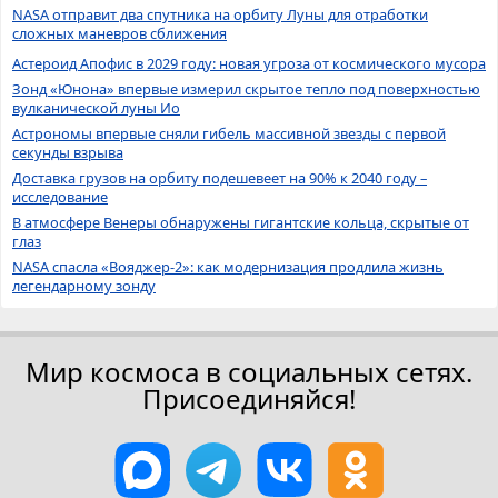
NASA отправит два спутника на орбиту Луны для отработки
сложных маневров сближения
Астероид Апофис в 2029 году: новая угроза от космического мусора
Зонд «Юнона» впервые измерил скрытое тепло под поверхностью
вулканической луны Ио
Астрономы впервые сняли гибель массивной звезды с первой
секунды взрыва
Доставка грузов на орбиту подешевеет на 90% к 2040 году –
исследование
В атмосфере Венеры обнаружены гигантские кольца, скрытые от
глаз
NASA спасла «Вояджер-2»: как модернизация продлила жизнь
легендарному зонду
Мир космоса в социальных сетях.
Присоединяйся!