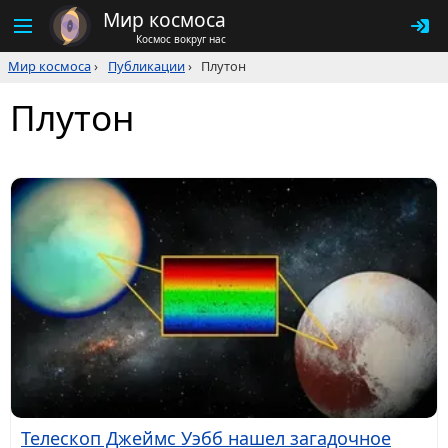
Мир космоса
Космос вокруг нас
Мир космоса
›
Публикации
›
Плутон
Плутон
Телескоп Джеймс Уэбб нашел загадочное