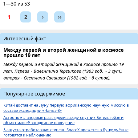
1—30 из 53
1
2
›
››
Интересный факт
Между первой и второй женщиной в космосе
прошло 19 лет
Между первой и второй женщиной в космосе прошло 19
лет. Первая - Валентина Терешкова (1963 год, ~ 3 сут),
вторая - Светлана Савицкая (1982 год, ~8 суток).
Популярное содержимое
Китай доставит на Луну первую африканскую научную миссию в
составе экспедиции «Чанъэ-8»
Астрономы впервые разглядели звезду-спутник Бетельгейзе и
объяснили её загадочное поведение
5 августа отработавшая ступень SpaceX врежется в Луну: учёные
готовятся к наблюдению