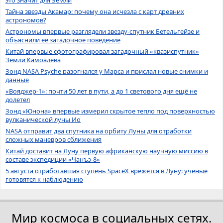
это значит для Земли
Тайна звезды Акамар: почему она исчезла с карт древних
астрономов?
Астрономы впервые разглядели звезду-спутник Бетельгейзе и
объяснили её загадочное поведение
Китай впервые сфотографировал загадочный «квазиспутник»
Земли Камоалева
Зонд NASA Psyche разогнался у Марса и прислал новые снимки и
данные
«Вояджер-1»: почти 50 лет в пути, а до 1 светового дня ещё не
долетел
Зонд «Юнона» впервые измерил скрытое тепло под поверхностью
вулканической луны Ио
NASA отправит два спутника на орбиту Луны для отработки
сложных маневров сближения
Китай доставит на Луну первую африканскую научную миссию в
составе экспедиции «Чанъэ-8»
5 августа отработавшая ступень SpaceX врежется в Луну: учёные
готовятся к наблюдению
Мир космоса в социальных сетях.