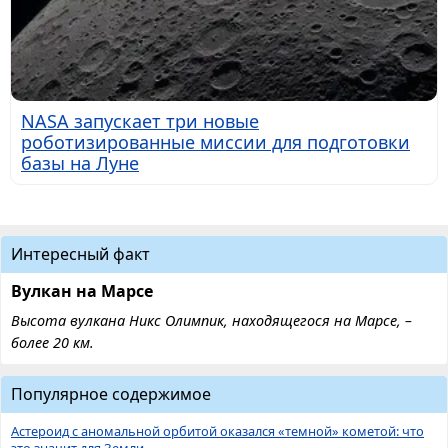
NASA запускает три новые
роботизированные миссии для подготовки
базы на Луне
Интересный факт
Вулкан на Марсе
Высота вулкана Никс Олимпик, находящегося на Марсе, –
более 20 км.
Популярное содержимое
Астероид с аномальной орбитой оказался «темной» кометой: что