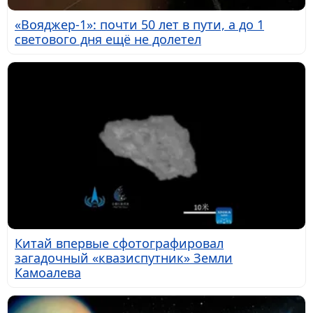
«Вояджер-1»: почти 50 лет в пути, а до 1
светового дня ещё не долетел
Китай впервые сфотографировал
загадочный «квазиспутник» Земли
Камоалева