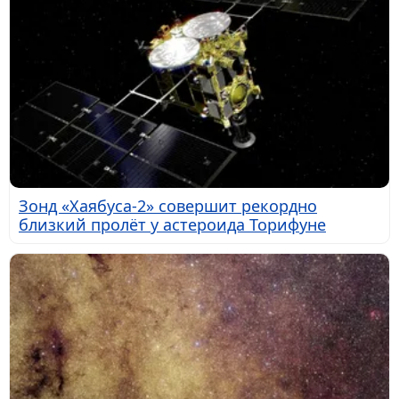
Зонд «Хаябуса-2» совершит рекордно
близкий пролёт у астероида Торифуне