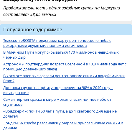
Продолжительность одних звёздных суток на Меркурии
составляет 58,65 земных
Популярное содержимое
Телескоп eROSITA представил карту рентгеновского неба с
рекордными двумя миллионами источников
В Млечном Пути могут скрываться 170 миллионов невидимых
черных дыр
Астрономы подтвердили возраст Вселенной в 13,8 миллиарда лет с
помощью древнейших звёзд
В космосе впервые сделали рентгеновские снимки людей: миссия
Fram2
Доставка грузов на орбиту подешевеет на 90% к 2040 году –
исследование
Самая чёрная краска в мире может спасти ночное небо от
спутников
«Вояджер-1»: почти 50 лет в пути, а до 1 светового дня ещё не
долетел
Зонд NASA Psyche разогнался у Марса и прислал новые снимки и
данные