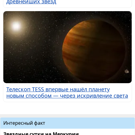
древнейших звёзд
Телескоп TESS впервые нашёл планету
новым способом — через искривление света
Интересный факт
Звездные сутки на Меркурии