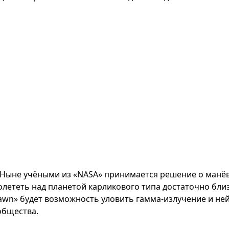
Ныне учёными из «NASA» принимается решение о манёв
олететь над планетой карликового типа достаточно близ
awn» будет возможность уловить гамма-излучение и не
общества.