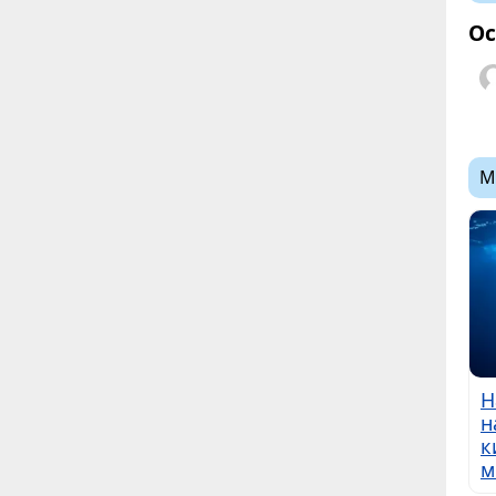
Ос
М
Н
н
к
м