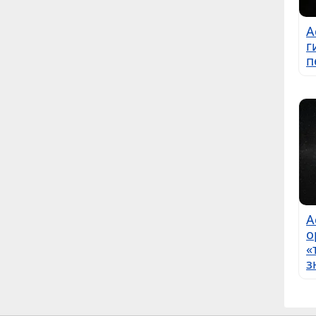
А
г
п
А
о
«
з