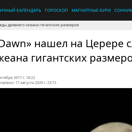
УННЫЙ КАЛЕНДАРЬ
ГОРОСКОП
МАГНИТНЫЕ БУРИ
СОННИ
еды древнего океана гигантских размеров
Dawn» нашел на Церере с
кеана гигантских размер
ктября 2017 г. 18:22
овлено:
17 августа 2020 г. 23:15