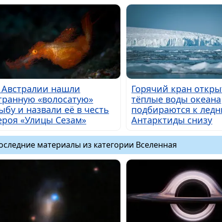
 Австралии нашли
Горячий кран откры
транную «волосатую»
тёплые воды океана
ыбу и назвали её в честь
подбираются к лед
ероя «Улицы Сезам»
Антарктиды снизу
оследние материалы из категории Вселенная