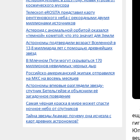
космического мусора
Телескоп eROSITA представил карту
рентгеновского неба с рекордными двумя
миллионами источников
Астероид с аномальной орбитой оказался
«темной» кометой: что это значит для Земли
Астрономы подтвердили возраст Вселенной в
13,8 миллиарда лет с помощью древнейших
звёзд
В Млечном Пути могут скрываться 170
миллионов невидимых черных дыр
Российско-американский экипаж отправился
на МКС на восемь месяцев
Астрономы впервые разглядели звезду-
спутник Бетельгейзе и объяснили её
загадочное поведение
Самая чёрная краска в мире может спасти
ночное небо от спутников
ещ
Тайна звезды Акамар: почему она исчезла с
карт древних астрономов?
ги
Юп
ве