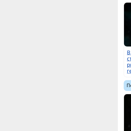
В
с
р
г
П