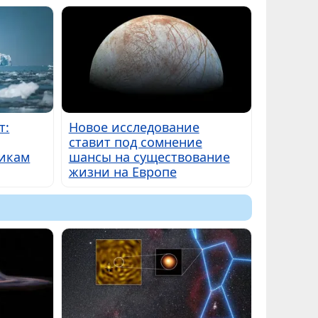
т:
Новое исследование
ставит под сомнение
никам
шансы на существование
жизни на Европе