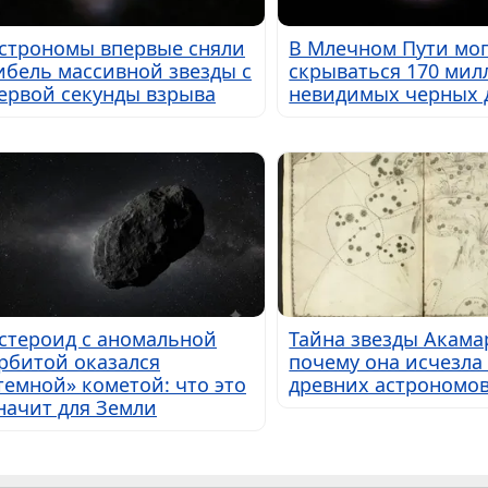
строномы впервые сняли
В Млечном Пути мог
ибель массивной звезды с
скрываться 170 мил
ервой секунды взрыва
невидимых черных 
стероид с аномальной
Тайна звезды Акама
рбитой оказался
почему она исчезла 
темной» кометой: что это
древних астрономо
начит для Земли