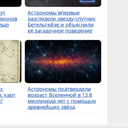
ут
Астрономы впервые
лионов
разглядели звезду-спутник
дыр
Бетельгейзе и объяснили
её загадочное поведение
р:
Астрономы подтвердили
с карт
возраст Вселенной в 13,8
в?
миллиарда лет с помощью
древнейших звёзд