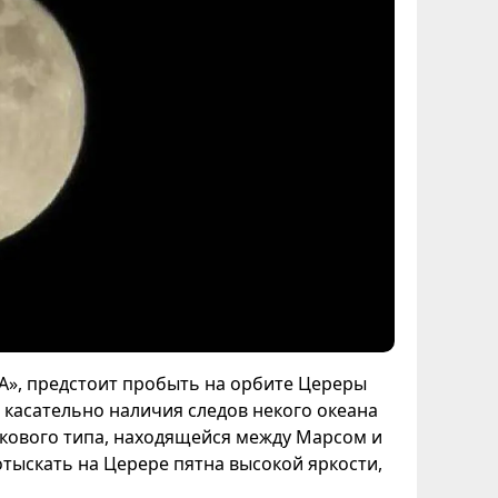
A», предстоит пробыть на орбите Цереры
я касательно наличия следов некого океана
икового типа, находящейся между Марсом и
отыскать на Церере пятна высокой яркости,