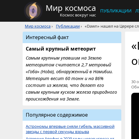
Мир космоса
ПУБЛИКАЦИИ
Л
Космос вокруг нас
Мир космоса
›
Публикации
›
«Dawn» нашел на Церере сл
Интересный факт
«
Самый крупный метеорит
о
Самым крупным упавшим на Землю
метеоритом считается 2,7 метровый
«Гоба» (Hoba), обнаруженный в Намибии.
Метеорит весит 60 тонн и на 86%
30 о
состоит из железа, что делает его
Обн
самым крупным куском железа природного
происхождения на Земле.
Популярное содержимое
Астрономы впервые сняли гибель массивной
звезды с первой секунды взрыва
Астероид Апофис в 2029 году: новая угроза от