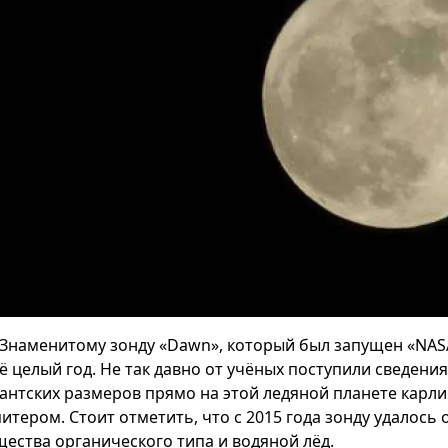
Знаменитому зонду «Dawn», который был запущен «NAS
ё целый год. Не так давно от учёных поступили сведени
гантских размеров прямо на этой ледяной планете карл
итером. Стоит отметить, что с 2015 года зонду удалось 
щества органического типа и водяной лёд.