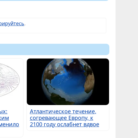
рируйтесь
.
ых:
Атлантическое течение,
хим
согревающее Европу, к
сменило
2100 году ослабнет вдвое