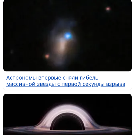
Астрономы впервые сняли гибель
массивной звезды с первой секунды взрыва