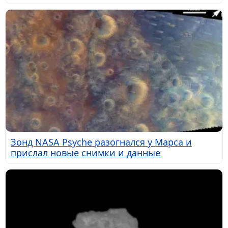
Зонд NASA Psyche разогнался у Марса и
прислал новые снимки и данные