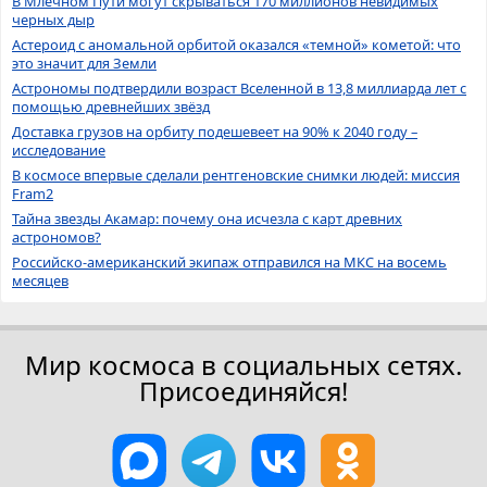
В Млечном Пути могут скрываться 170 миллионов невидимых
черных дыр
Астероид с аномальной орбитой оказался «темной» кометой: что
это значит для Земли
Астрономы подтвердили возраст Вселенной в 13,8 миллиарда лет с
помощью древнейших звёзд
Доставка грузов на орбиту подешевеет на 90% к 2040 году –
исследование
В космосе впервые сделали рентгеновские снимки людей: миссия
Fram2
Тайна звезды Акамар: почему она исчезла с карт древних
астрономов?
Российско-американский экипаж отправился на МКС на восемь
месяцев
Мир космоса в социальных сетях.
Присоединяйся!