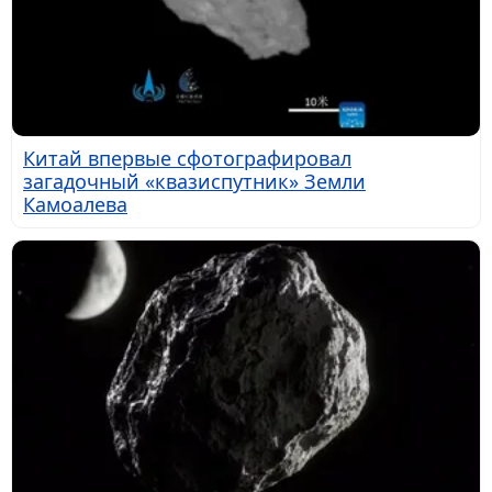
Китай впервые сфотографировал
загадочный «квазиспутник» Земли
Камоалева