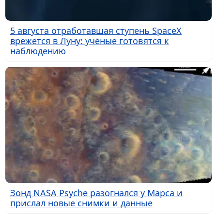
5 августа отработавшая ступень SpaceX
врежется в Луну: учёные готовятся к
наблюдению
Зонд NASA Psyche разогнался у Марса и
прислал новые снимки и данные