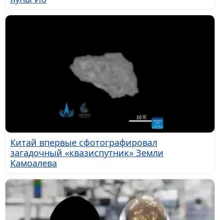
Китай впервые сфотографировал
загадочный «квазиспутник» Земли
Камоалева