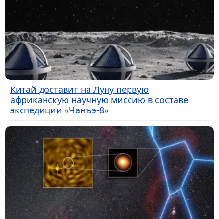
Китай доставит на Луну первую
африканскую научную миссию в составе
экспедиции «Чанъэ-8»