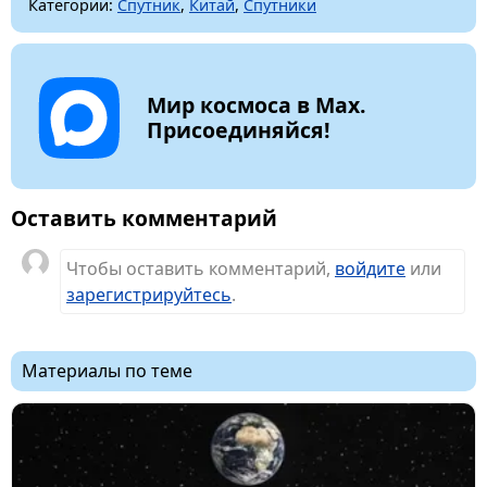
Категории:
Спутник
,
Китай
,
Спутники
Мир космоса в Max.
Присоединяйся!
Оставить комментарий
Чтобы оставить комментарий,
войдите
или
зарегистрируйтесь
.
Материалы по теме