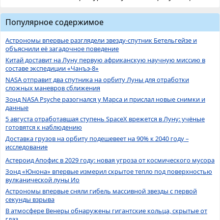
Популярное содержимое
Астрономы впервые разглядели звезду-спутник Бетельгейзе и
объяснили её загадочное поведение
Китай доставит на Луну первую африканскую научную миссию в
составе экспедиции «Чанъэ-8»
NASA отправит два спутника на орбиту Луны для отработки
сложных маневров сближения
Зонд NASA Psyche разогнался у Марса и прислал новые снимки и
данные
5 августа отработавшая ступень SpaceX врежется в Луну: учёные
готовятся к наблюдению
Доставка грузов на орбиту подешевеет на 90% к 2040 году –
исследование
Астероид Апофис в 2029 году: новая угроза от космического мусора
Зонд «Юнона» впервые измерил скрытое тепло под поверхностью
вулканической луны Ио
Астрономы впервые сняли гибель массивной звезды с первой
секунды взрыва
В атмосфере Венеры обнаружены гигантские кольца, скрытые от
глаз