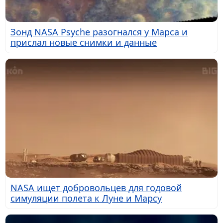
Зонд NASA Psyche разогнался у Марса и
прислал новые снимки и данные
NASA ищет добровольцев для годовой
симуляции полета к Луне и Марсу