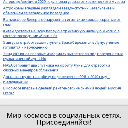
Астероид Апофис в 2029 году: новая угроза от космического мусора
Астрономы впервые разглядели звезду-спутник Бетельгейзе и
объяснили её загадочное поведение
В атмосфере Венеры обнаружены гигантские кольца, скрытые от
глаз
Китай доставит на Луну первую африканскую научную миссию в
составе экспедиции «Чанъэ-8»
5 августа отработавшая ступень SpaceX врежется в Луну: учёные
готовятся к наблюдению
Зонд «Юнона» впервые измерил скрытое тепло под поверхностью
вулканической луны Ио
NASA отправит два спутника на орбиту Луны для отработки
сложных маневров сближения
Доставка грузов на орбиту подешевеет на 90% к 2040 году –
исследование
В космосе впервые сделали рентгеновские снимки людей: миссия
Fram2
Мир космоса в социальных сетях.
Присоединяйся!