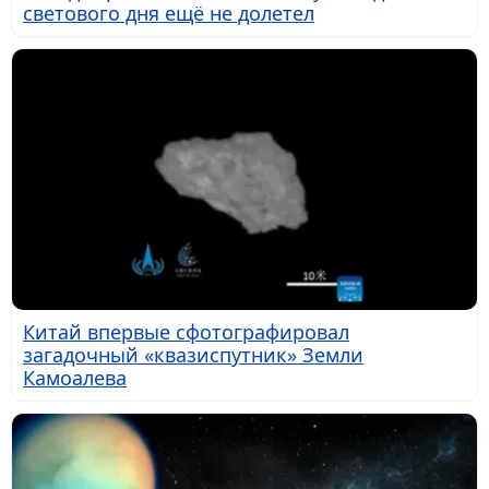
светового дня ещё не долетел
Китай впервые сфотографировал
загадочный «квазиспутник» Земли
Камоалева