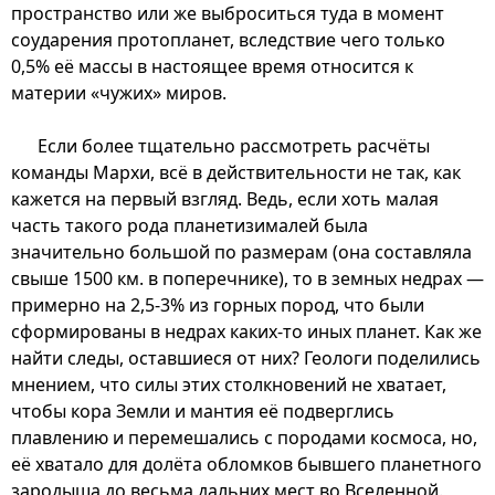
пространство или же выброситься туда в момент
соударения протопланет, вследствие чего только
0,5% её массы в настоящее время относится к
материи «чужих» миров.
Если более тщательно рассмотреть расчёты
команды Мархи, всё в действительности не так, как
кажется на первый взгляд. Ведь, если хоть малая
часть такого рода планетизималей была
значительно большой по размерам (она составляла
свыше 1500 км. в поперечнике), то в земных недрах —
примерно на 2,5-3% из горных пород, что были
сформированы в недрах каких-то иных планет. Как же
найти следы, оставшиеся от них? Геологи поделились
мнением, что силы этих столкновений не хватает,
чтобы кора Земли и мантия её подверглись
плавлению и перемешались с породами космоса, но,
её хватало для долёта обломков бывшего планетного
зародыша до весьма дальних мест во Вселенной.