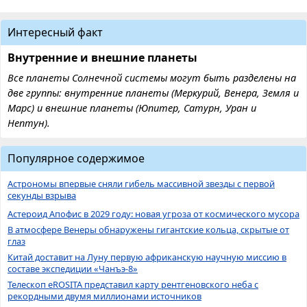
Интересный факт
Внутренние и внешние планеты
Все планеты Солнечной системы могут быть разделены на
две группы: внутренние планеты (Меркурий, Венера, Земля и
Марс) и внешние планеты (Юпитер, Сатурн, Уран и
Нептун).
Популярное содержимое
Астрономы впервые сняли гибель массивной звезды с первой
секунды взрыва
Астероид Апофис в 2029 году: новая угроза от космического мусора
В атмосфере Венеры обнаружены гигантские кольца, скрытые от
глаз
Китай доставит на Луну первую африканскую научную миссию в
составе экспедиции «Чанъэ-8»
Телескоп eROSITA представил карту рентгеновского неба с
рекордными двумя миллионами источников