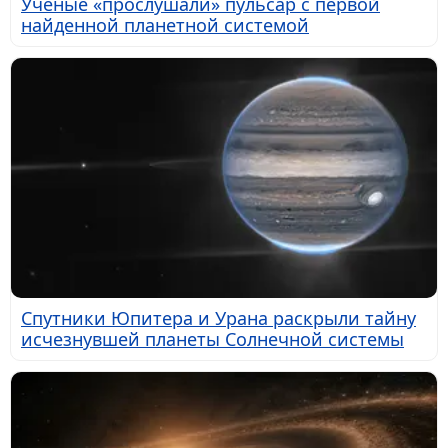
Учёные «прослушали» пульсар с первой
найденной планетной системой
Спутники Юпитера и Урана раскрыли тайну
исчезнувшей планеты Солнечной системы