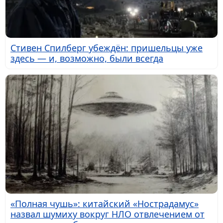
Стивен Спилберг убеждён: пришельцы уже
здесь — и, возможно, были всегда
«Полная чушь»: китайский «Нострадамус»
назвал шумиху вокруг НЛО отвлечением от