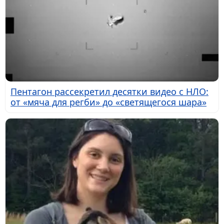
Пентагон рассекретил десятки видео с НЛО:
от «мяча для регби» до «светящегося шара»