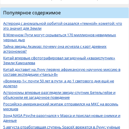
Популярное содержимое
Астероид с аномальной орбитой оказался «темной» кометой: что
это значит для Земли
В Млечном Пути могут скрываться 170 миллионов невидимых
черных дыр
Тайна звезды Акамар: почему она исчезла с карт древних
астрономов?
Китай впервые сфотографировал загадочный «квазиспутник»
Земли Камоалева
Китай доставит на Луну первую африканскую научную миссию в
составе экспедиции «Чанъэ-8»
«Вояджер-1»: почти 50 лет в пути, а до 1 светового дня ещё не
долетел
Астрономы впервые разглядели звезду-спутник Бетельгейзе и
объяснили её загадочное поведение
Российско-американский экипаж отправился на МКС на восемь
месяцев
Зонд NASA Psyche разогнался у Марса и прислал новые снимки и
данные
5 августа отработавшая ступень SpaceX врежется в Луну: учёные