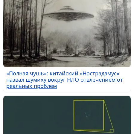
«Полная чушь»: китайский «Нострадамус»
назвал шумиху вокруг НЛО отвлечением от
реальных проблем