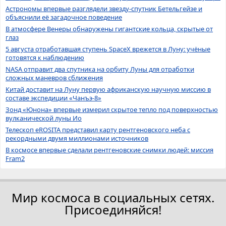
Астрономы впервые разглядели звезду-спутник Бетельгейзе и
объяснили её загадочное поведение
В атмосфере Венеры обнаружены гигантские кольца, скрытые от
глаз
5 августа отработавшая ступень SpaceX врежется в Луну: учёные
готовятся к наблюдению
NASA отправит два спутника на орбиту Луны для отработки
сложных маневров сближения
Китай доставит на Луну первую африканскую научную миссию в
составе экспедиции «Чанъэ-8»
Зонд «Юнона» впервые измерил скрытое тепло под поверхностью
вулканической луны Ио
Телескоп eROSITA представил карту рентгеновского неба с
рекордными двумя миллионами источников
В космосе впервые сделали рентгеновские снимки людей: миссия
Fram2
Мир космоса в социальных сетях.
Присоединяйся!