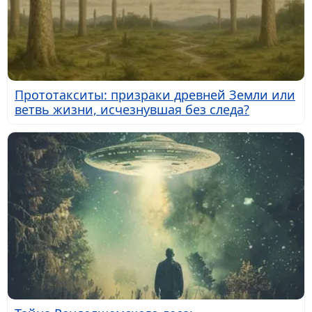
Прототакситы: призраки древней Земли или
ветвь жизни, исчезнувшая без следа?