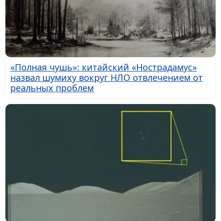
«Полная чушь»: китайский «Нострадамус»
назвал шумиху вокруг НЛО отвлечением от
реальных проблем