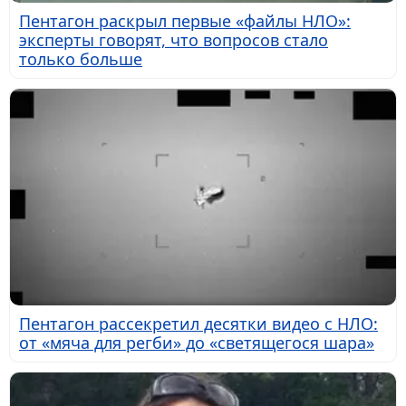
Пентагон раскрыл первые «файлы НЛО»:
эксперты говорят, что вопросов стало
только больше
Пентагон рассекретил десятки видео с НЛО:
от «мяча для регби» до «светящегося шара»