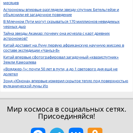
месяцев
Астрономы впервые разглядели звезду-спутник Бетельгейзе и
объяснили её загадочное поведение
В Млечном Пути могут скрываться 170 миллионов невидимых
черных дыр
Тайна звезды Акамар: почему она исчезла с карт древних
астрономов?
Китай доставит на Луну первую африканскую научную миссию в
составе экспедиции «Чанъэ-8»
Китай впервые сфотографировал загадочный «квазиспутник»
Земли Камоалева
«Вояджер-1»: почти 50 лет в пути, а до 1 светового дня ещё не
долетел
Зонд «Юнона» впервые измерил скрытое тепло под поверхностью
вулканической луны Ио
Мир космоса в социальных сетях.
Присоединяйся!