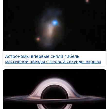
Астрономы впервые сняли гибель
массивной звезды с первой секунды взрыва