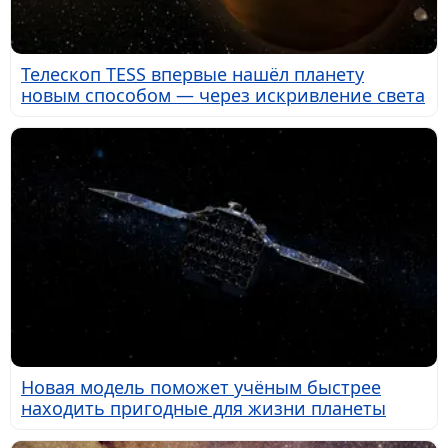
Телескоп TESS впервые нашёл планету
новым способом — через искривление света
Новая модель поможет учёным быстрее
находить пригодные для жизни планеты