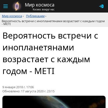
Мир космоса
Космос вокруг нас
Мир космоса
›
Публикации
›
Вероятность встречи с инопланетянами возрастает с каждым годом
- METI
Вероятность встречи с
инопланетянами
возрастает с каждым
годом - METI
9 января 2018 г. 17:06
Обновлено:
17 августа 2020 г. 23:15