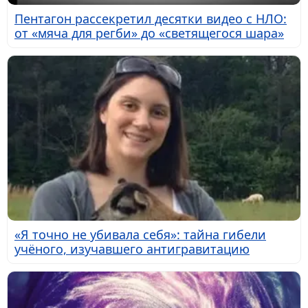
Пентагон рассекретил десятки видео с НЛО:
от «мяча для регби» до «светящегося шара»
«Я точно не убивала себя»: тайна гибели
учёного, изучавшего антигравитацию