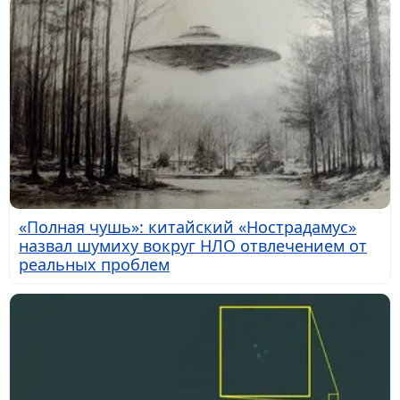
«Полная чушь»: китайский «Нострадамус»
назвал шумиху вокруг НЛО отвлечением от
реальных проблем