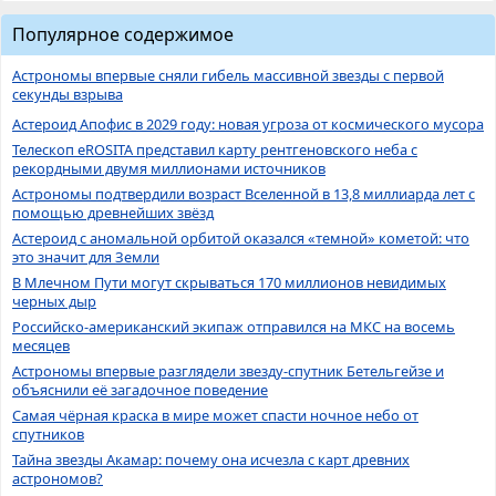
Популярное содержимое
Астрономы впервые сняли гибель массивной звезды с первой
секунды взрыва
Астероид Апофис в 2029 году: новая угроза от космического мусора
Телескоп eROSITA представил карту рентгеновского неба с
рекордными двумя миллионами источников
Астрономы подтвердили возраст Вселенной в 13,8 миллиарда лет с
помощью древнейших звёзд
Астероид с аномальной орбитой оказался «темной» кометой: что
это значит для Земли
В Млечном Пути могут скрываться 170 миллионов невидимых
черных дыр
Российско-американский экипаж отправился на МКС на восемь
месяцев
Астрономы впервые разглядели звезду-спутник Бетельгейзе и
объяснили её загадочное поведение
Самая чёрная краска в мире может спасти ночное небо от
спутников
Тайна звезды Акамар: почему она исчезла с карт древних
астрономов?