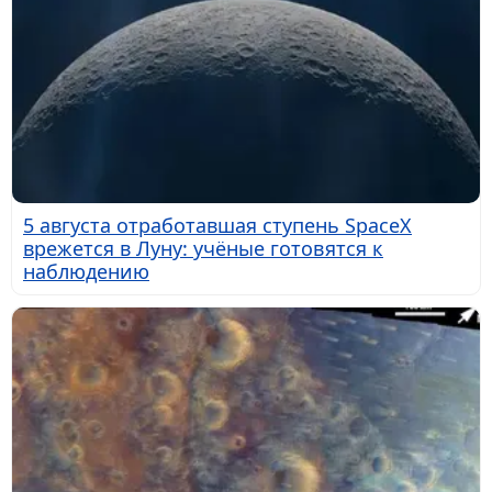
5 августа отработавшая ступень SpaceX
врежется в Луну: учёные готовятся к
наблюдению