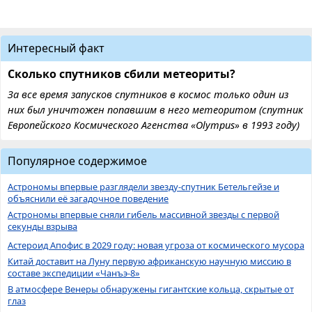
Интересный факт
Сколько спутников сбили метеориты?
За все время запусков спутников в космос только один из
них был уничтожен попавшим в него метеоритом (спутник
Европейского Космического Агенства «Olympus» в 1993 году)
Популярное содержимое
Астрономы впервые разглядели звезду-спутник Бетельгейзе и
объяснили её загадочное поведение
Астрономы впервые сняли гибель массивной звезды с первой
секунды взрыва
Астероид Апофис в 2029 году: новая угроза от космического мусора
Китай доставит на Луну первую африканскую научную миссию в
составе экспедиции «Чанъэ-8»
В атмосфере Венеры обнаружены гигантские кольца, скрытые от
глаз