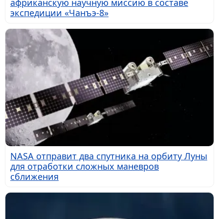
африканскую научную миссию в составе
экспедиции «Чанъэ-8»
NASA отправит два спутника на орбиту Луны
для отработки сложных маневров
сближения