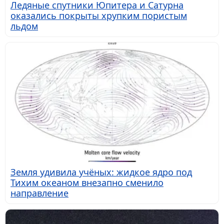
Ледяные спутники Юпитера и Сатурна
оказались покрыты хрупким пористым
льдом
Земля удивила учёных: жидкое ядро под
Тихим океаном внезапно сменило
направление