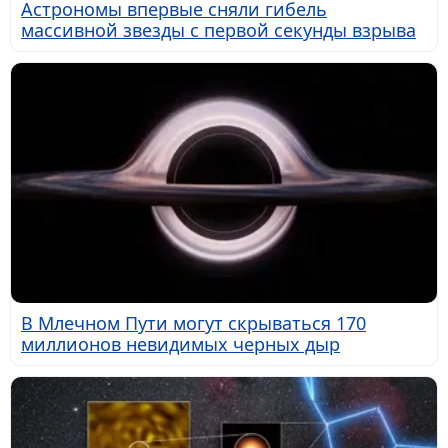
Астрономы впервые сняли гибель
массивной звезды с первой секунды взрыва
В Млечном Пути могут скрываться 170
миллионов невидимых черных дыр