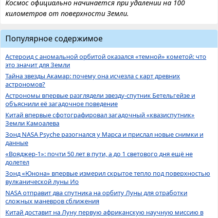
Космос официально начинается при удалении на 100
километров от поверхности Земли.
Популярное содержимое
Астероид с аномальной орбитой оказался «темной» кометой: что
это значит для Земли
Тайна звезды Акамар: почему она исчезла с карт древних
астрономов?
Астрономы впервые разглядели звезду-спутник Бетельгейзе и
объяснили её загадочное поведение
Китай впервые сфотографировал загадочный «квазиспутник»
Земли Камоалева
Зонд NASA Psyche разогнался у Марса и прислал новые снимки и
данные
«Вояджер-1»: почти 50 лет в пути, а до 1 светового дня ещё не
долетел
Зонд «Юнона» впервые измерил скрытое тепло под поверхностью
вулканической луны Ио
NASA отправит два спутника на орбиту Луны для отработки
сложных маневров сближения
Китай доставит на Луну первую африканскую научную миссию в