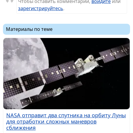
Чтобы оставить комментарий,
войдите
или
зарегистрируйтесь
.
Материалы по теме
NASA отправит два спутника на орбиту Луны
для отработки сложных маневров
сближения