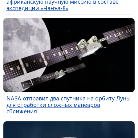
африканскую научную миссию в составе
экспедиции «Чанъэ-8»
NASA отправит два спутника на орбиту Луны
для отработки сложных маневров
сближения