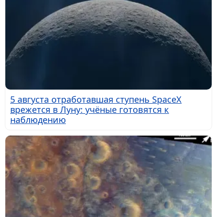
5 августа отработавшая ступень SpaceX
врежется в Луну: учёные готовятся к
наблюдению