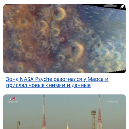
Зонд NASA Psyche разогнался у Марса и
прислал новые снимки и данные