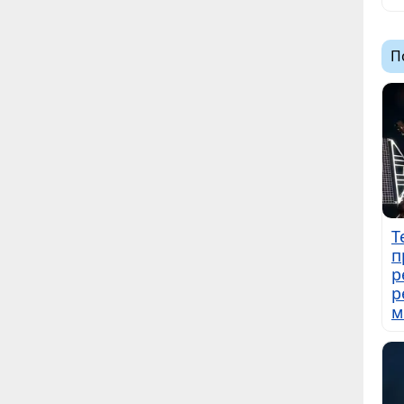
П
Т
п
р
р
м