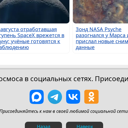
 августа отработавшая
Зонд NASA Psyche
тупень SpaceX врежется в
разогнался у Марса 
уну: учёные готовятся к
прислал новые сним
аблюдению
данные
осмоса в социальных сетях. Присоеди
Присоединяйтесь к нам в своей любимой социальной сети
Назад
Наверх