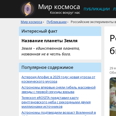
Мир космоса
ПУБЛИКАЦИИ
Л
Космос вокруг нас
Мир космоса
›
Публикации
›
Российские эксперименты 
Интересный факт
Р
Название планеты Земля
б
Земля – единственная планета,
названная не в честь бога.
Популярное содержимое
29 я
Обн
Астероид Апофис в 2029 году: новая угроза от
космического мусора
Астрономы впервые сняли гибель массивной
звезды с первой секунды взрыва
Телескоп eROSITA представил карту
рентгеновского неба с рекордными двумя
миллионами источников
Астрономы подтвердили возраст Вселенной в