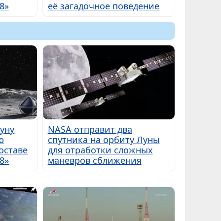
8»
её загадочное поведение
Луну
NASA отправит два
ю
спутника на орбиту Луны
оставе
для отработки сложных
8»
маневров сближения