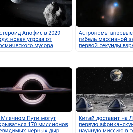
стероид Апофис в 2029
Астрономы впервые
оду: новая угроза от
гибель массивной з
осмического мусора
первой секунды взр
 Млечном Пути могут
Китай доставит на 
крываться 170 миллионов
первую африканску
евидимых черных дыр
научную миссию в с