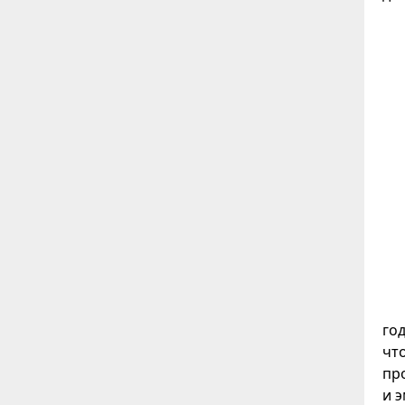
го
чт
пр
и 