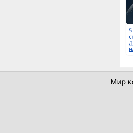
5
с
Л
н
Мир к