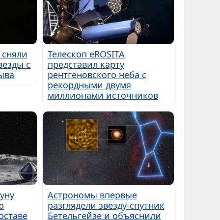
 сняли
Телескоп eROSITA
везды с
представил карту
ыва
рентгеновского неба с
рекордными двумя
миллионами источников
Луну
Астрономы впервые
ю
разглядели звезду-спутник
оставе
Бетельгейзе и объяснили