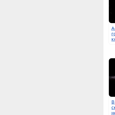
А
г
к
В
с
н