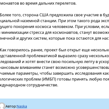
смонавтов во время дальних перелетов.
Более того, сторона США предложила свое участие в б
ециальной наземной станции. При этом такого рода эк
дущего покорения космоса человеком. При условии, есл
я минимизации стресса для космонавтов, станут возмож
лнечной и других систем, которые пока остаются для н
Как говорилось ранее, проект был открыт еще несколько
едставленной проблематикой выразило сразу несколько 
следований и хотят внести свою посильную лепту в уско
нансовым вливаниям станет возможно усовершенствов
учаемые параметры, чтобы завершить исследования как 
ологических проблем (ИМБП) готовы принять любую п
ждународном сотрудничестве.
Автор:
Naska