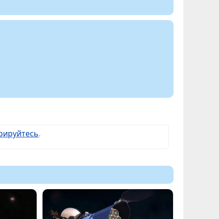
рируйтесь
.