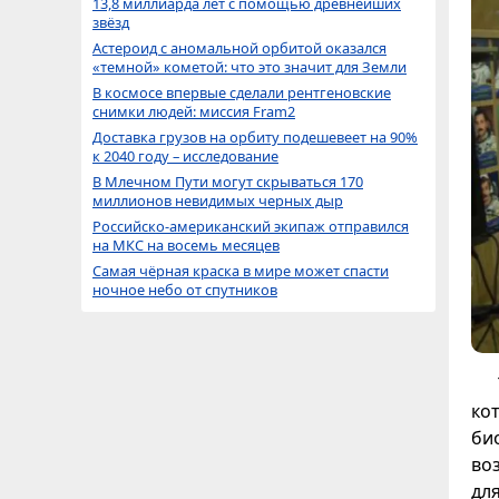
13,8 миллиарда лет с помощью древнейших
звёзд
Астероид с аномальной орбитой оказался
«темной» кометой: что это значит для Земли
В космосе впервые сделали рентгеновские
снимки людей: миссия Fram2
Доставка грузов на орбиту подешевеет на 90%
к 2040 году – исследование
В Млечном Пути могут скрываться 170
миллионов невидимых черных дыр
Российско-американский экипаж отправился
на МКС на восемь месяцев
Самая чёрная краска в мире может спасти
ночное небо от спутников
ко
би
во
дл