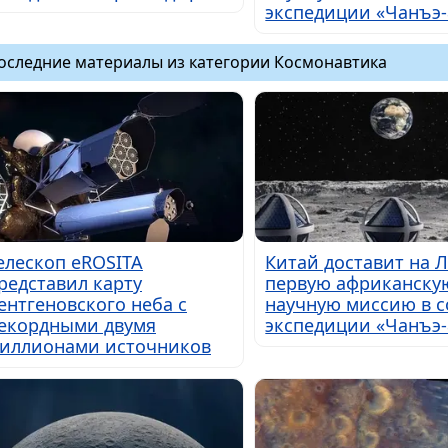
экспедиции «Чанъэ-
оследние материалы из категории Космонавтика
елескоп eROSITA
Китай доставит на 
редставил карту
первую африканску
ентгеновского неба с
научную миссию в с
екордными двумя
экспедиции «Чанъэ-
иллионами источников