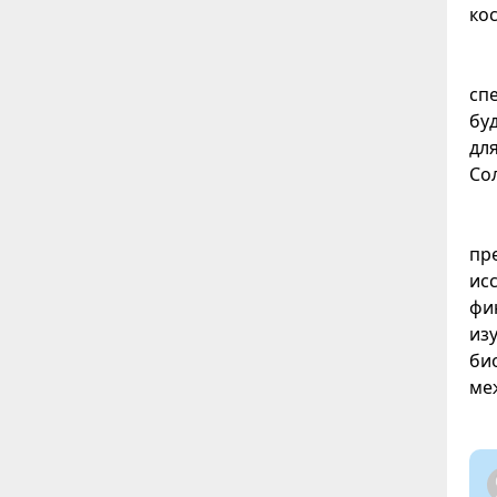
ко
сп
бу
дл
Со
пр
ис
фи
из
би
ме