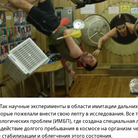
Так научные эксперименты в области имитации дальних
торые пожелали внести свою лепту в исследования. Все 
ологических проблем (ИМБП), где создана специальная 
здействие долгого пребывания в космосе на организм че
я стабилизации и облегчения этого состояния.