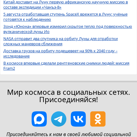
Китай доставит на Луну первую африканскую научную миссию в
составе экспедиции «Чанъэ-8»
5 августа отработавшая ступень SpaceX врежется в Луну: учёные
готовятся к наблюдению
Зонд «Юнона» впервые измерил скрытое тепло под поверхностью
вулканической луны Ио
NASA отправит два спутника на орбиту Луны для отработки
сложных маневров сближения
Доставка грузов на орбиту подешевеет на 90% к 2040 году –
исследование
В космосе впервые сделали рентгеновские снимки людей: миссия
Fram2
Мир космоса в социальных сетях.
Присоединяйся!
Присоединяйтесь к нам в своей любимой социальной