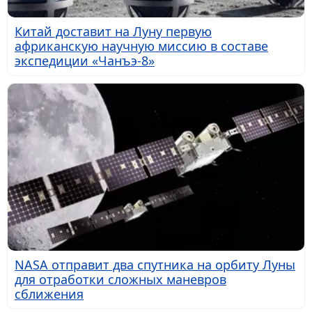
Китай доставит на Луну первую
африканскую научную миссию в составе
экспедиции «Чанъэ-8»
NASA отправит два спутника на орбиту Луны
для отработки сложных маневров
сближения