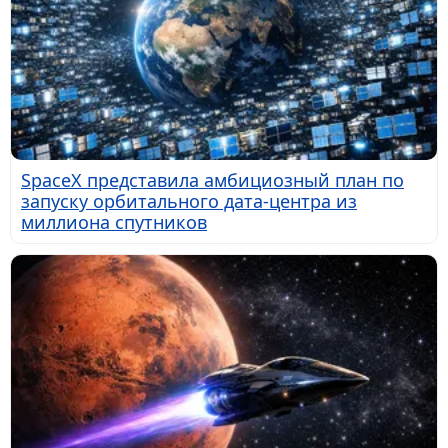
SpaceX представила амбициозный план по
запуску орбитального дата-центра из
миллиона спутников