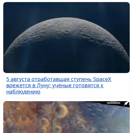
5 августа отработавшая ступень SpaceX
врежется в Луну: учёные готовятся к
наблюдению