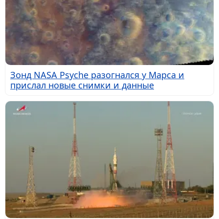
Зонд NASA Psyche разогнался у Марса и
прислал новые снимки и данные