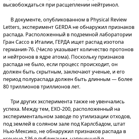
высвобождаться при расщеплении нейтринол.
В документе, опубликованном в Physical Review
Letters, эксперимент GERDA не обнаружил признаков
распада. Расположенный в подземной лаборатории
Гран Сассо в Италии, ГЕРДА ищет распад изотопа
германия-76. (Число указывает количество протонов
и нейтронов в ядре атома). Поскольку признаков
распада не было, если процесс происходит, он
должен быть скрытным, заключают ученые, и его
период полураспада должен быть длинным — более
80 триллионов триллионов лет.
Три других эксперимента также не увенчались
успеха. Между тем, EXO-200, расположенный на
экспериментальном заводе по утилизации отходов,
под землей в соляном зале под Карлсбадом, штат
Нью-Мексико, не обнаружил признаков распада в
ксеноне-136 в публикации, напеченной в