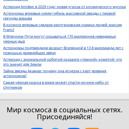
Астероид Апофис в 2029 году: новая угроза от космического мусора
Астрономы впервые сняли гибель массивной звезды с первой
секунды взрыва
В космосе впервые сделали рентгеновские снимки людей: миссия
Fram2
В Млечном Пути могут скрываться 170 миллионов невидимых
черных дыр
Астрономы подтвердили возраст Вселенной в 13,8 миллиарда лет с
помощью древнейших звёзд
Астероид с аномальной орбитой оказался «темной» кометой: что
это значит для Земли
Тайна звезды Акамар: почему она исчезла с карт древних
астрономов?
Самая чёрная краска в мире может спасти ночное небо от
спутников
Мир космоса в социальных сетях.
Присоединяйся!