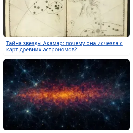
Тайна звезды Акамар: почему она исчезла с
карт древних астрономов?