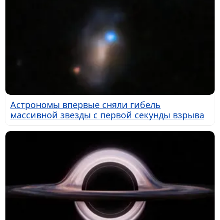
Астрономы впервые сняли гибель
массивной звезды с первой секунды взрыва