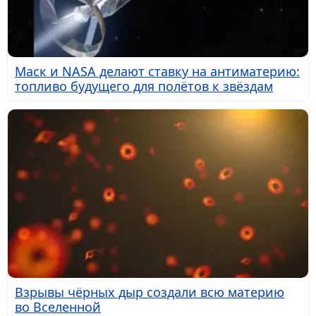
Маск и NASA делают ставку на антиматерию:
топливо будущего для полётов к звёздам
Взрывы чёрных дыр создали всю материю
во Вселенной