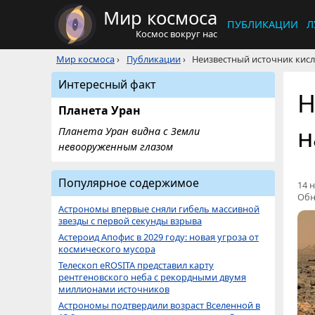
Мир космоса
ПУБЛИКАЦИИ
Л
Космос вокруг нас
Мир космоса
›
Публикации
›
Неизвестный источник кис
Интересный факт
Н
Планета Уран
н
Планета Уран видна с Земли
невооруженным глазом
Популярное содержимое
14 н
Обн
Астрономы впервые сняли гибель массивной
звезды с первой секунды взрыва
Астероид Апофис в 2029 году: новая угроза от
космического мусора
Телескоп eROSITA представил карту
рентгеновского неба с рекордными двумя
миллионами источников
Астрономы подтвердили возраст Вселенной в