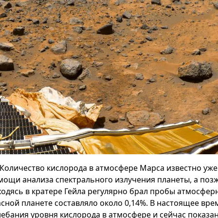
Количество кислорода в атмосфере Марса известно уже 
мощи анализа спектрального излучения планеты, а позже 
ходясь в кратере Гейла регулярно брал пробы атмосфер
асной планете составляло около ‎0,14%. В настоящее вр
лебания уровня кислорода в атмосфере и сейчас показа