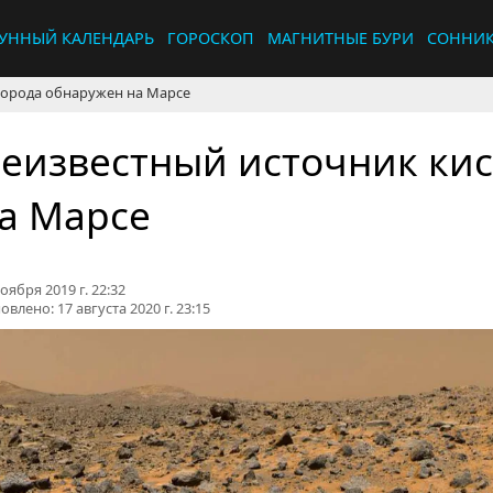
УННЫЙ КАЛЕНДАРЬ
ГОРОСКОП
МАГНИТНЫЕ БУРИ
СОННИ
лорода обнаружен на Марсе
еизвестный источник ки
а Марсе
оября 2019 г. 22:32
овлено:
17 августа 2020 г. 23:15