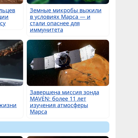
льцев
Земные микробы выжили
ции
в условиях Марса — и
су
стали опаснее для
иммунитета
Завершена миссия зонда
MAVEN: более 11 лет
 жизни
изучения атмосферы
Марса