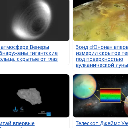
 атмосфере Венеры
Зонд «Юнона» впер
бнаружены гигантские
измерил скрытое те
ольца, скрытые от глаз
под поверхностью
вулканической лун
итай впервые
Телескоп Джеймс Уэ