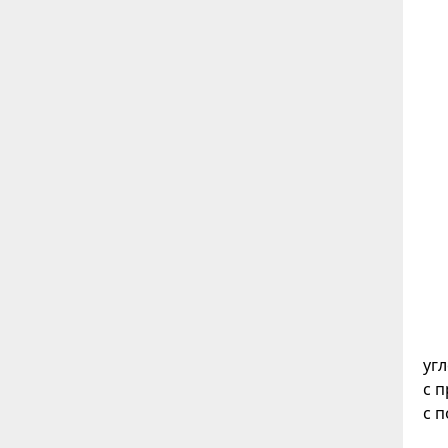
угл
с 
с 