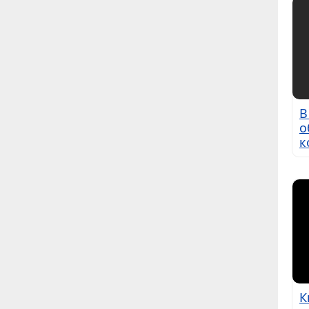
В
о
к
К