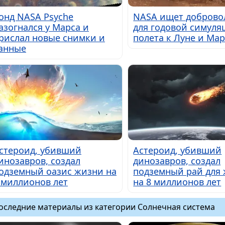
онд NASA Psyche
NASA ищет доброво
азогнался у Марса и
для годовой симуля
рислал новые снимки и
полета к Луне и Мар
анные
стероид, убивший
Астероид, убивший
инозавров, создал
динозавров, создал
одземный оазис жизни на
подземный рай для
 миллионов лет
на 8 миллионов лет
оследние материалы из категории Солнечная система