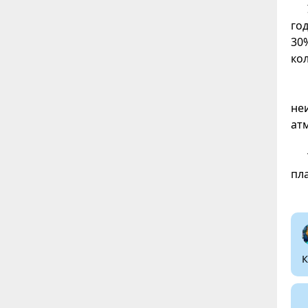
го
30
ко
не
ат
пл
К