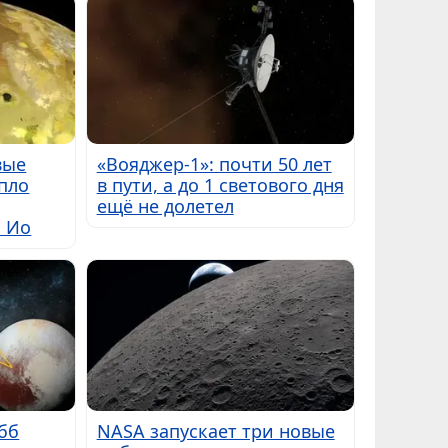
вые
«Вояджер-1»: почти 50 лет
пло
в пути, а до 1 светового дня
ещё не долетел
ы Ио
бб
NASA запускает три новые