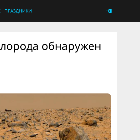
К
ПРАЗДНИКИ
слорода обнаружен