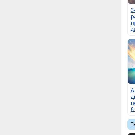
З
р
п
д
А
д
п
8
П