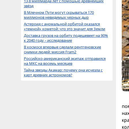
13,8 миллиарда лет с помощью древнейших
звёзд
В Млечном Пути могут скрываться 170
миллионов невидимых черных дыр
Астероид с аномальной орбитой оказался
«темной» кометой: что это значит для Земли
Доставка грузов на орбиту подешевеет на 90%
к 2040 году – исследование
В космосе впервые сделали рентгеновские
снимки людей: миссия Fram2
Российско-американский экипаж отправился
на МКС на восемь месяцев
Тайна звезды Акамар: почему она исчезла с
карт древних астрономов?
по
на
кр
ко