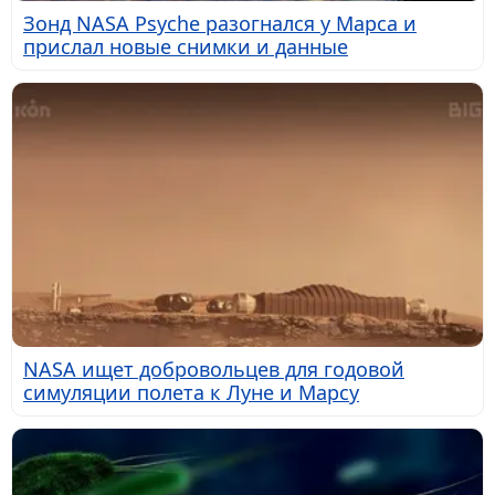
Зонд NASA Psyche разогнался у Марса и
прислал новые снимки и данные
NASA ищет добровольцев для годовой
симуляции полета к Луне и Марсу