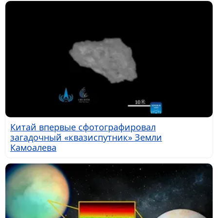
Китай впервые сфотографировал
загадочный «квазиспутник» Земли
Камоалева