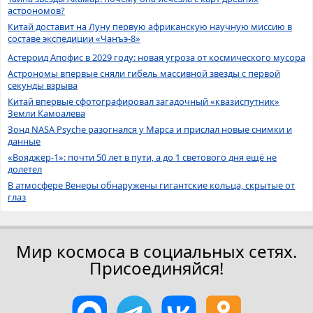
астрономов?
Китай доставит на Луну первую африканскую научную миссию в
составе экспедиции «Чанъэ-8»
Астероид Апофис в 2029 году: новая угроза от космического мусора
Астрономы впервые сняли гибель массивной звезды с первой
секунды взрыва
Китай впервые сфотографировал загадочный «квазиспутник»
Земли Камоалева
Зонд NASA Psyche разогнался у Марса и прислал новые снимки и
данные
«Вояджер-1»: почти 50 лет в пути, а до 1 светового дня ещё не
долетел
В атмосфере Венеры обнаружены гигантские кольца, скрытые от
глаз
Мир космоса в социальных сетях.
Присоединяйся!