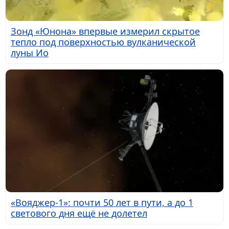
Зонд «Юнона» впервые измерил скрытое
тепло под поверхностью вулканической
луны Ио
«Вояджер-1»: почти 50 лет в пути, а до 1
светового дня ещё не долетел