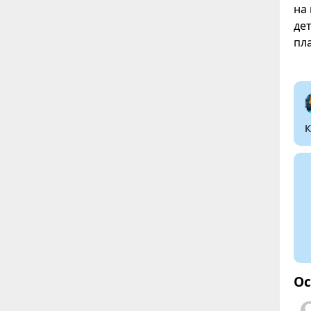
на
де
пла
К
Ос