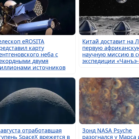
елескоп eROSITA
Китай доставит на 
редставил карту
первую африканску
ентгеновского неба с
научную миссию в с
екордными двумя
экспедиции «Чанъэ-
иллионами источников
 августа отработавшая
Зонд NASA Psyche
тупень SpaceX врежется в
разогнался у Марса 