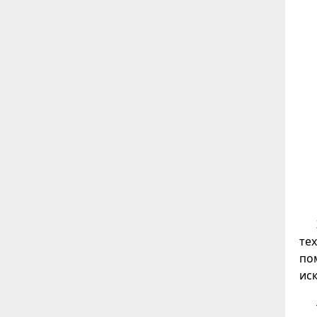
те
по
ис