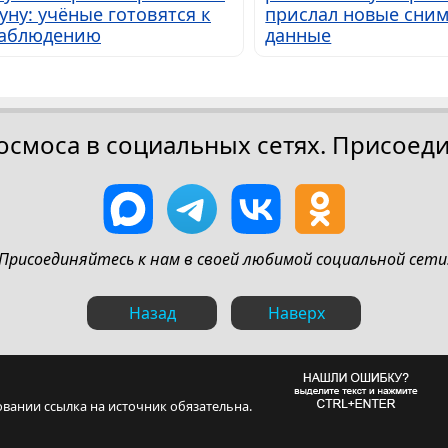
уну: учёные готовятся к
прислал новые сним
аблюдению
данные
осмоса в социальных сетях. Присоеди
Присоединяйтесь к нам в своей любимой социальной сети
Назад
Наверх
овании ссылка на источник обязательна.