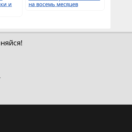
ки и
на восемь месяцев
няйся!
.