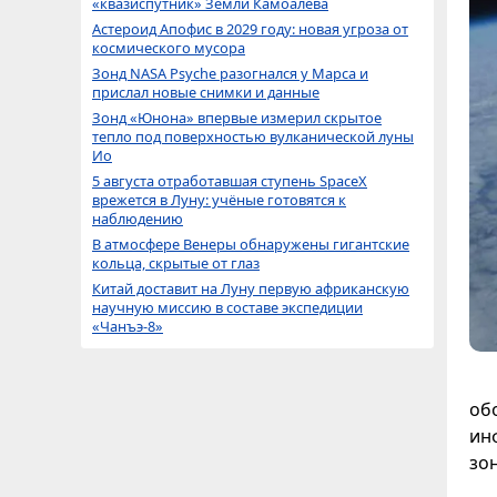
«квазиспутник» Земли Камоалева
Астероид Апофис в 2029 году: новая угроза от
космического мусора
Зонд NASA Psyche разогнался у Марса и
прислал новые снимки и данные
Зонд «Юнона» впервые измерил скрытое
тепло под поверхностью вулканической луны
Ио
5 августа отработавшая ступень SpaceX
врежется в Луну: учёные готовятся к
наблюдению
В атмосфере Венеры обнаружены гигантские
кольца, скрытые от глаз
Китай доставит на Луну первую африканскую
научную миссию в составе экспедиции
«Чанъэ-8»
об
ин
зо