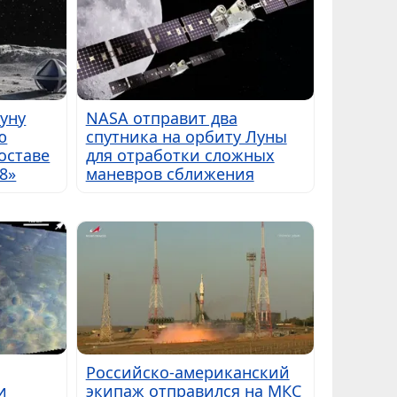
Луну
NASA отправит два
ю
спутника на орбиту Луны
оставе
для отработки сложных
8»
маневров сближения
Российско-американский
и
экипаж отправился на МКС