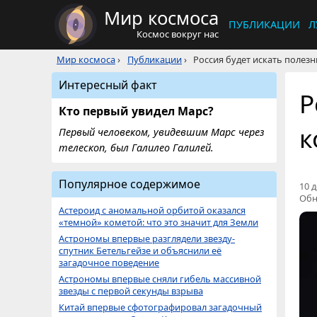
Мир космоса
ПУБЛИКАЦИИ
Л
Космос вокруг нас
Мир космоса
›
Публикации
›
Россия будет искать полез
Интересный факт
Р
Кто первый увидел Марс?
к
Первый человеком, увидевшим Марс через
телескоп, был Галилео Галилей.
Популярное содержимое
10 д
Обн
Астероид с аномальной орбитой оказался
«темной» кометой: что это значит для Земли
Астрономы впервые разглядели звезду-
спутник Бетельгейзе и объяснили её
загадочное поведение
Астрономы впервые сняли гибель массивной
звезды с первой секунды взрыва
Китай впервые сфотографировал загадочный