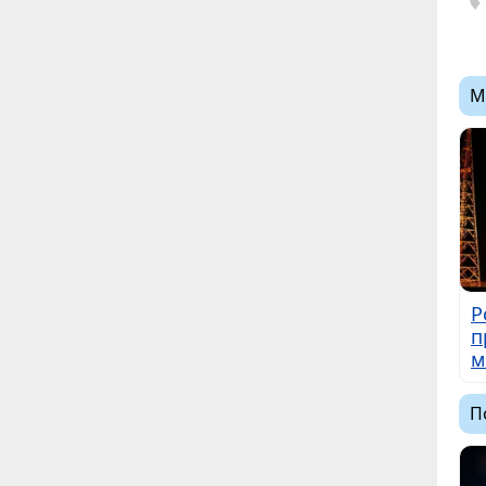
М
Р
п
м
П