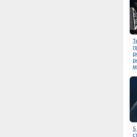
Т
п
р
р
м
5
с