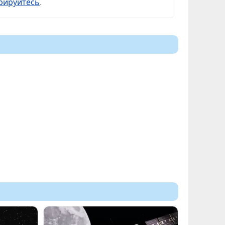
рируйтесь
.