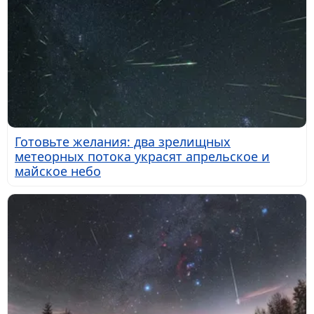
Готовьте желания: два зрелищных
метеорных потока украсят апрельское и
майское небо