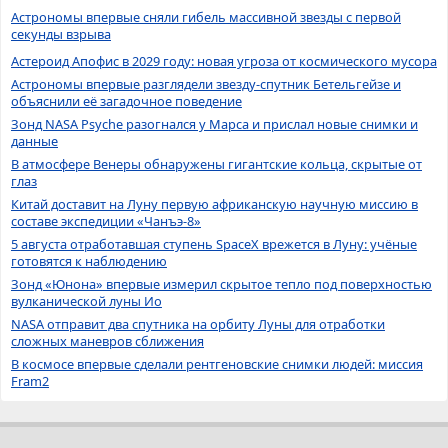
Астрономы впервые сняли гибель массивной звезды с первой
секунды взрыва
Астероид Апофис в 2029 году: новая угроза от космического мусора
Астрономы впервые разглядели звезду-спутник Бетельгейзе и
объяснили её загадочное поведение
Зонд NASA Psyche разогнался у Марса и прислал новые снимки и
данные
В атмосфере Венеры обнаружены гигантские кольца, скрытые от
глаз
Китай доставит на Луну первую африканскую научную миссию в
составе экспедиции «Чанъэ-8»
5 августа отработавшая ступень SpaceX врежется в Луну: учёные
готовятся к наблюдению
Зонд «Юнона» впервые измерил скрытое тепло под поверхностью
вулканической луны Ио
NASA отправит два спутника на орбиту Луны для отработки
сложных маневров сближения
В космосе впервые сделали рентгеновские снимки людей: миссия
Fram2