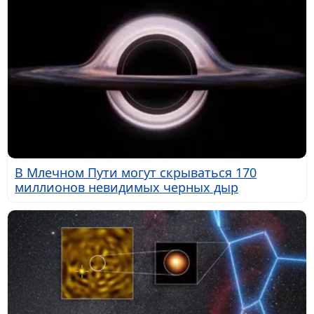
В Млечном Пути могут скрываться 170
миллионов невидимых черных дыр