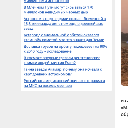
миллионами источников
В Млечном Пути могут скрываться 170
миллионов невидимых черных дыр
Астрономы подтвердили возраст Вселенной в
13,8 миллиарда лет с помощью древнейших
звёзд
Астероид с аномальной орбитой оказался
«темной» кометой: что это значит для Земли
Доставка грузов на орбиту подешевеет на 90%
к 2040 году – исследование
В космосе впервые сделали рентгеновские
снимки людей: миссия Fram2
Тайна звезды Акамар: почему она исчезла с
карт древних астрономов?
Российско-американский экипаж отправился
на МКС на восемь месяцев
из
«M
об