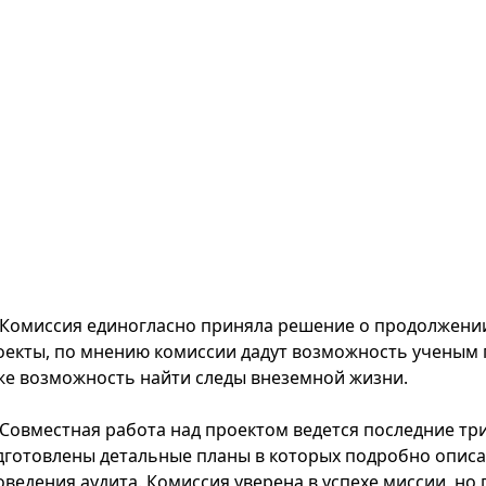
Комиссия единогласно приняла решение о продолжении
оекты, по мнению комиссии дадут возможность ученым 
же возможность найти следы внеземной жизни.
Совместная работа над проектом ведется последние три 
дготовлены детальные планы в которых подробно описа
оведения аудита. Комиссия уверена в успехе миссии, но