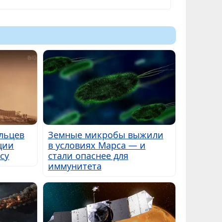
льцев
Земные микробы выжили
ции
в условиях Марса — и
су
стали опаснее для
иммунитета