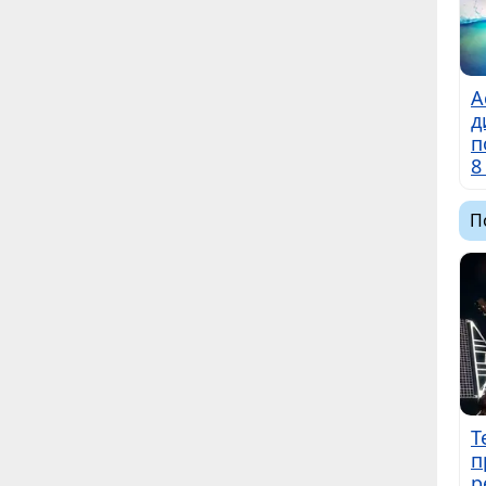
А
д
п
8
П
Т
п
р