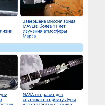
Завершена миссия зонда
MAVEN: более 11 лет
 жизни
изучения атмосферы
Марса
Луну
NASA отправит два
ю
спутника на орбиту Луны
оставе
для отработки сложных