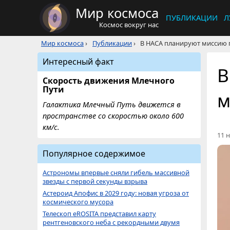
Мир космоса
ПУБЛИКАЦИИ
Л
Космос вокруг нас
Мир космоса
›
Публикации
›
В НАСА планируют миссию 
Интересный факт
В
Скорость движения Млечного
Пути
м
Галактика Млечный Путь движется в
пространстве со скоростью около 600
км/с.
11 н
Популярное содержимое
Астрономы впервые сняли гибель массивной
звезды с первой секунды взрыва
Астероид Апофис в 2029 году: новая угроза от
космического мусора
Телескоп eROSITA представил карту
рентгеновского неба с рекордными двумя