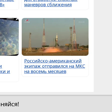
8»
маневров сближения
Российско-американский
и
экипаж отправился на МКС
ки и
на восемь месяцев
няйся!