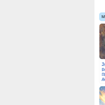
М
З
р
п
д