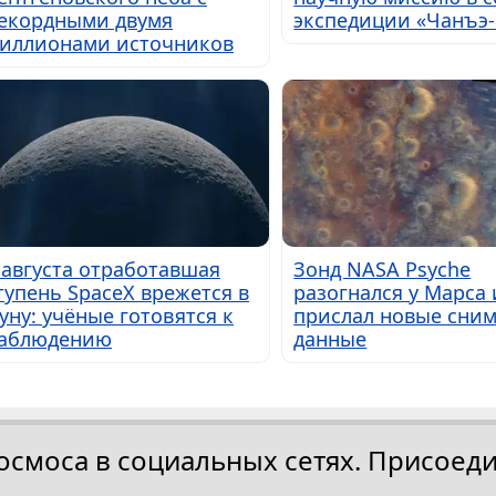
екордными двумя
экспедиции «Чанъэ-
иллионами источников
 августа отработавшая
Зонд NASA Psyche
тупень SpaceX врежется в
разогнался у Марса 
уну: учёные готовятся к
прислал новые сним
аблюдению
данные
осмоса в социальных сетях. Присоеди