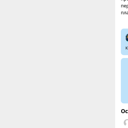
пе
пл
К
Ос