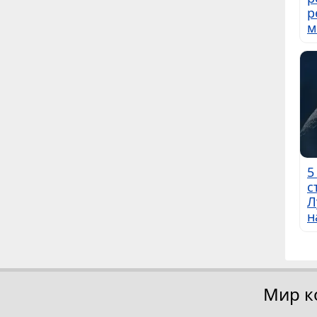
р
м
5
с
Л
н
Мир к