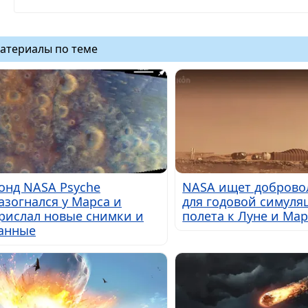
атериалы по теме
онд NASA Psyche
NASA ищет доброво
азогнался у Марса и
для годовой симуля
рислал новые снимки и
полета к Луне и Мар
анные