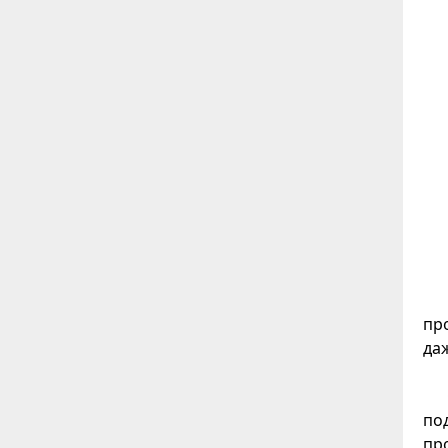
пр
да
по
пр