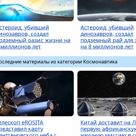
стероид, убивший
Астероид, убивший
инозавров, создал
динозавров, создал
одземный оазис жизни на
подземный рай для
 миллионов лет
на 8 миллионов лет
оследние материалы из категории Космонавтика
елескоп eROSITA
Китай доставит на 
редставил карту
первую африканску
ентгеновского неба с
научную миссию в с