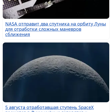
NASA отправит два спутника на орбиту Луны
для отработки сложных маневров
сближения
5 августа отработавшая ступень SpaceX