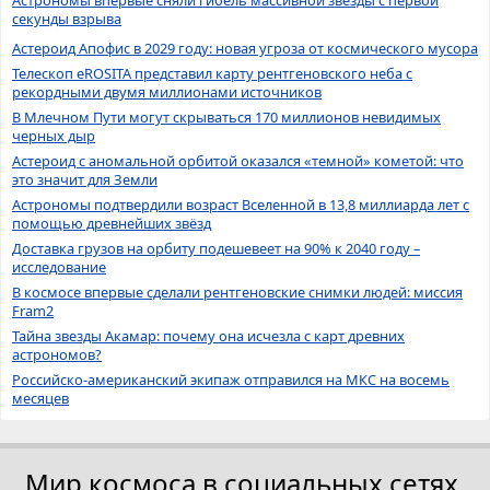
Астрономы впервые сняли гибель массивной звезды с первой
секунды взрыва
Астероид Апофис в 2029 году: новая угроза от космического мусора
Телескоп eROSITA представил карту рентгеновского неба с
рекордными двумя миллионами источников
В Млечном Пути могут скрываться 170 миллионов невидимых
черных дыр
Астероид с аномальной орбитой оказался «темной» кометой: что
это значит для Земли
Астрономы подтвердили возраст Вселенной в 13,8 миллиарда лет с
помощью древнейших звёзд
Доставка грузов на орбиту подешевеет на 90% к 2040 году –
исследование
В космосе впервые сделали рентгеновские снимки людей: миссия
Fram2
Тайна звезды Акамар: почему она исчезла с карт древних
астрономов?
Российско-американский экипаж отправился на МКС на восемь
месяцев
Мир космоса в социальных сетях.