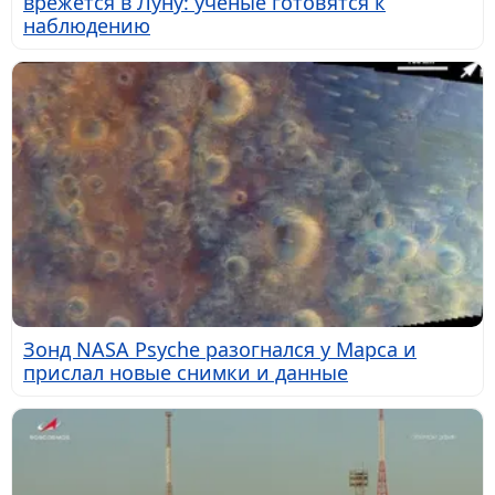
врежется в Луну: учёные готовятся к
наблюдению
Зонд NASA Psyche разогнался у Марса и
прислал новые снимки и данные