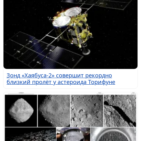
Зонд «Хаябуса-2» совершит рекордно
близкий пролёт у астероида Торифуне