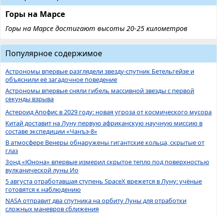
Горы на Марсе
Горы на Марсе достигают высоты 20-25 километров
Популярное содержимое
Астрономы впервые разглядели звезду-спутник Бетельгейзе и
объяснили её загадочное поведение
Астрономы впервые сняли гибель массивной звезды с первой
секунды взрыва
Астероид Апофис в 2029 году: новая угроза от космического мусора
Китай доставит на Луну первую африканскую научную миссию в
составе экспедиции «Чанъэ-8»
В атмосфере Венеры обнаружены гигантские кольца, скрытые от
глаз
Зонд «Юнона» впервые измерил скрытое тепло под поверхностью
вулканической луны Ио
5 августа отработавшая ступень SpaceX врежется в Луну: учёные
готовятся к наблюдению
NASA отправит два спутника на орбиту Луны для отработки
сложных маневров сближения