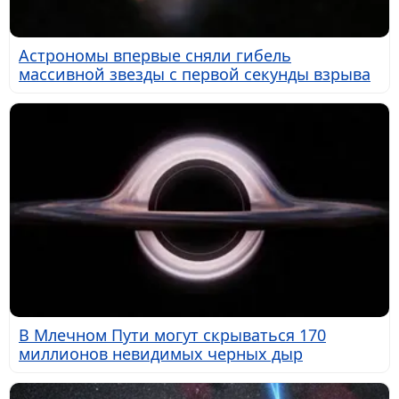
Астрономы впервые сняли гибель
массивной звезды с первой секунды взрыва
В Млечном Пути могут скрываться 170
миллионов невидимых черных дыр