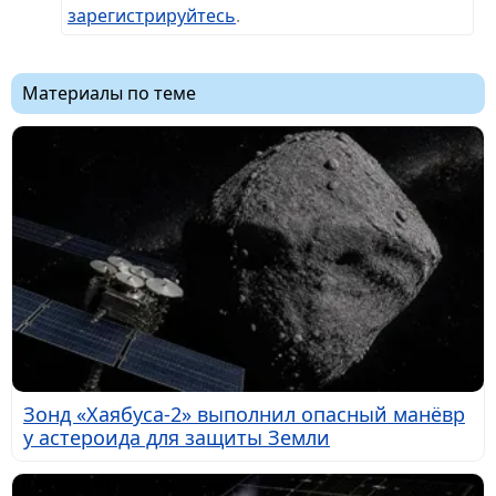
зарегистрируйтесь
.
Материалы по теме
Зонд «Хаябуса-2» выполнил опасный манёвр
у астероида для защиты Земли