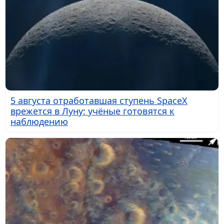
5 августа отработавшая ступень SpaceX
врежется в Луну: учёные готовятся к
наблюдению