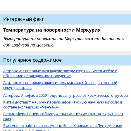
Интересный факт
Температура на поверхности Меркурия
Температура на поверхности Меркурия может достигать
800 градусов по Цельсию.
Популярное содержимое
Астрономы впервые разглядели звезду-спутник Бетельгейзе и
объяснили её загадочное поведение
Астрономы впервые сняли гибель массивной звезды с первой
секунды взрыва
Астероид Апофис в 2029 году: новая угроза от космического мусора
Китай доставит на Луну первую африканскую научную миссию в
составе экспедиции «Чанъэ-8»
В атмосфере Венеры обнаружены гигантские кольца, скрытые от
глаз
5 августа отработавшая ступень SpaceX врежется в Луну: учёные
готовятся к наблюдению