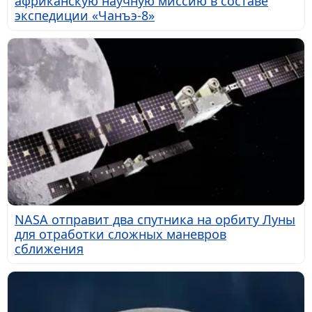
африканскую научную миссию в составе
экспедиции «Чанъэ-8»
NASA отправит два спутника на орбиту Луны
для отработки сложных маневров
сближения