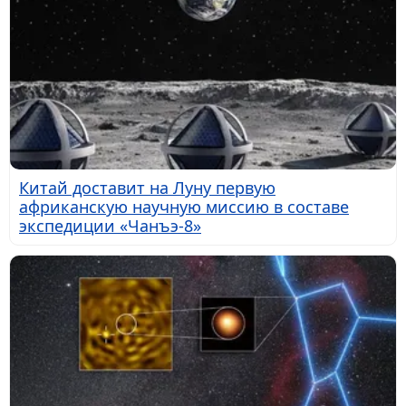
Китай доставит на Луну первую
африканскую научную миссию в составе
экспедиции «Чанъэ-8»