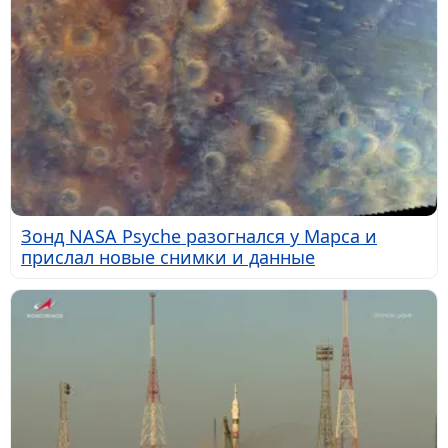
Зонд NASA Psyche разогнался у Марса и
прислал новые снимки и данные