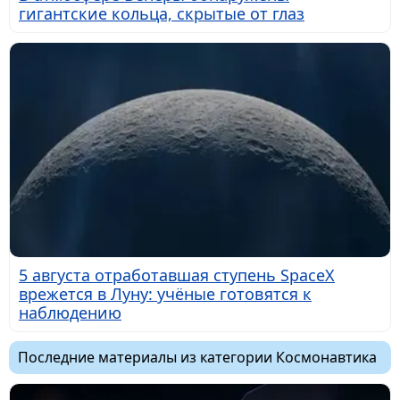
гигантские кольца, скрытые от глаз
5 августа отработавшая ступень SpaceX
врежется в Луну: учёные готовятся к
наблюдению
Последние материалы из категории Космонавтика