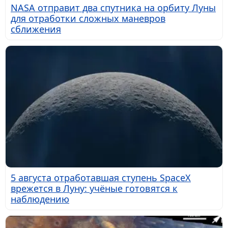
NASA отправит два спутника на орбиту Луны
для отработки сложных маневров
сближения
5 августа отработавшая ступень SpaceX
врежется в Луну: учёные готовятся к
наблюдению