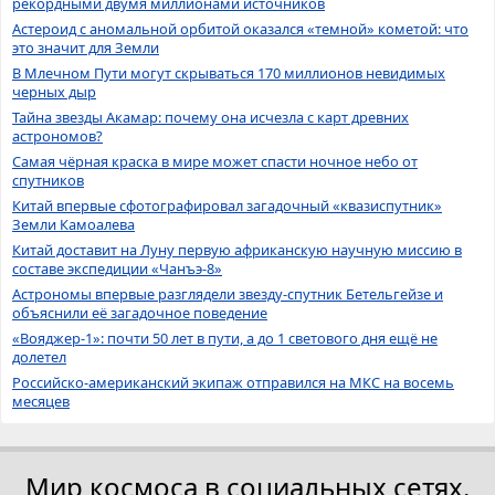
рекордными двумя миллионами источников
Астероид с аномальной орбитой оказался «темной» кометой: что
это значит для Земли
В Млечном Пути могут скрываться 170 миллионов невидимых
черных дыр
Тайна звезды Акамар: почему она исчезла с карт древних
астрономов?
Самая чёрная краска в мире может спасти ночное небо от
спутников
Китай впервые сфотографировал загадочный «квазиспутник»
Земли Камоалева
Китай доставит на Луну первую африканскую научную миссию в
составе экспедиции «Чанъэ-8»
Астрономы впервые разглядели звезду-спутник Бетельгейзе и
объяснили её загадочное поведение
«Вояджер-1»: почти 50 лет в пути, а до 1 светового дня ещё не
долетел
Российско-американский экипаж отправился на МКС на восемь
месяцев
Мир космоса в социальных сетях.