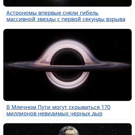
Астрономы впервые сняли гибель
массивной звезды с первой секунды взрыва
В Млечном Пути могут скрываться 170
миллионов невидимых черных дыр