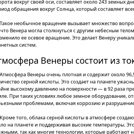
орота вокруг своей оси, составляет около 243 земных дн
риод обращения вокруг Солнца, который составляет всег
Такое необычное вращение вызывает множество вопрос
, что Венера могла столкнуться с другим небесным телом
изменило ее осевое вращение. Это делает Венеру уника
анетных систем.
тмосфера Венеры состоит из то
Атмосфера Венеры очень плотная и содержит около 96,5
личество серной кислоты. Это создает на планете ужасны
айне высокому давлению на поверхности — в 92 раза 
мле. При таких условиях любое земное оборудование, от
рьезными проблемами, включая коррозию и разрушение
Кроме того, облака серной кислоты в атмосфере создаю
пло на планете и поддерживая высокие температуры. Эт
ожными, так как многие технологии, которые работают н