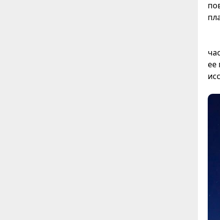
по
пл
ча
ее
ис