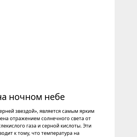
на ночном небе
ерней звездой», является самым ярким
лена отражением солнечного света от
екислого газа и серной кислоты. Эти
одит к тому, что температура на