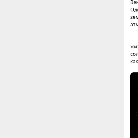
Ве
Од
зе
ат
жи
со
ка