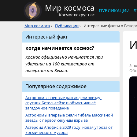
Мир космоса
ПУБЛИКАЦИИ
Л
Космос вокруг нас
Мир космоса
›
Публикации
›
Интересные факты о Венер
Интересный факт
И
когда начинается космос?
Космос официально начинается при
удалении на 100 километров от
5 но
поверхности Земли.
Обн
Популярное содержимое
Астрономы впервые разглядели звезду-
спутник Бетельгейзе и объяснили её
загадочное поведение
Астрономы впервые сняли гибель массивной
звезды с первой секунды взрыва
Астероид Апофис в 2029 году: новая угроза от
космического мусора