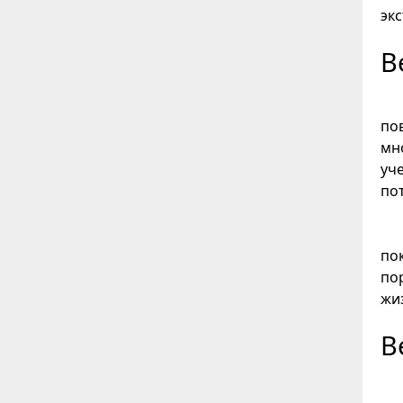
эк
В
по
мн
уч
по
по
по
жи
В