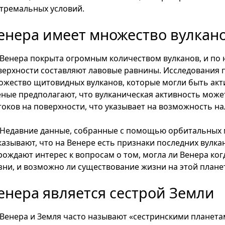
стремальных условий.
енера имеет множество вулкан
Венера покрыта огромным количеством вулканов, и по 
верхности составляют лавовые равнины. Исследования п
ожество щитовидных вулканов, которые могли быть ак
еные предполагают, что вулканическая активность мож
токов на поверхности, что указывает на возможность на
Недавние данные, собранные с помощью орбитальных м
казывают, что на Венере есть признаки последних вулка
рождают интерес к вопросам о том, могла ли Венера ког
зни, и возможно ли существование жизни на этой плане
енера является сестрой Земли
Венера и Земля часто называют «сестринскими планетам