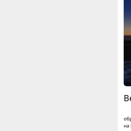
В
об
на