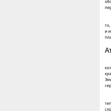
об
пе
то
и 
пл
А
ко
кр
Зе
се
те
сл