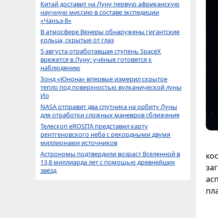
Китай доставит на Луну первую африканскую
научную миссию в составе экспедиции
«Чанъэ-8»
В атмосфере Венеры обнаружены гигантские
кольца, скрытые от глаз
5 августа отработавшая ступень SpaceX
врежется в Луну: учёные готовятся к
наблюдению
Зонд «Юнона» впервые измерил скрытое
тепло под поверхностью вулканической луны
Ио
NASA отправит два спутника на орбиту Луны
для отработки сложных маневров сближения
Телескоп eROSITA представил карту
рентгеновского неба с рекордными двумя
миллионами источников
Астрономы подтвердили возраст Вселенной в
ко
13,8 миллиарда лет с помощью древнейших
за
звёзд
ас
пл