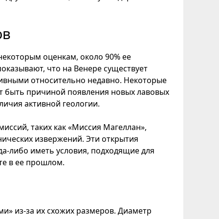
ов
некоторым оценкам, около 90% ее
оказывают, что на Венере существует
тивными относительно недавно. Некоторые
ет быть причиной появления новых лавовых
личия активной геологии.
иссий, таких как «Миссия Магеллан»,
нических извержений. Эти открытия
да-либо иметь условия, подходящие для
те в ее прошлом.
и» из-за их схожих размеров. Диаметр