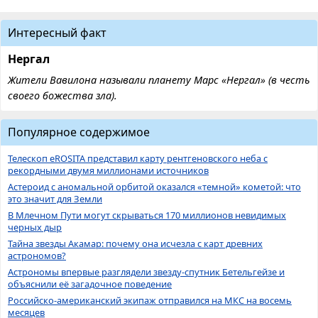
Интересный факт
Нергал
Жители Вавилона называли планету Марс «Нергал» (в честь
своего божества зла).
Популярное содержимое
Телескоп eROSITA представил карту рентгеновского неба с
рекордными двумя миллионами источников
Астероид с аномальной орбитой оказался «темной» кометой: что
это значит для Земли
В Млечном Пути могут скрываться 170 миллионов невидимых
черных дыр
Тайна звезды Акамар: почему она исчезла с карт древних
астрономов?
Астрономы впервые разглядели звезду-спутник Бетельгейзе и
объяснили её загадочное поведение
Российско-американский экипаж отправился на МКС на восемь
месяцев