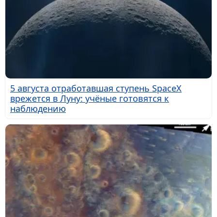
5 августа отработавшая ступень SpaceX
врежется в Луну: учёные готовятся к
наблюдению