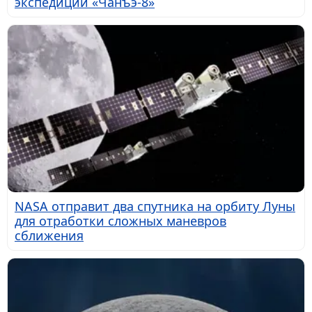
экспедиции «Чанъэ-8»
NASA отправит два спутника на орбиту Луны
для отработки сложных маневров
сближения