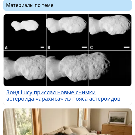
Материалы по теме
Зонд Lucy прислал новые снимки
астероида-«арахиса» из пояса астероидов