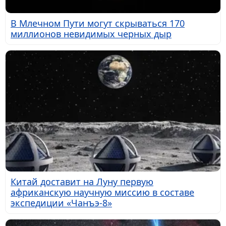
В Млечном Пути могут скрываться 170
миллионов невидимых черных дыр
Китай доставит на Луну первую
африканскую научную миссию в составе
экспедиции «Чанъэ-8»