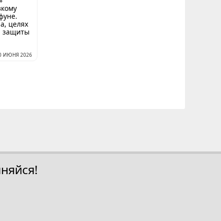
»
зкому
фуне.
а, целях
я защиты
0 ИЮНЯ 2026
няйся!