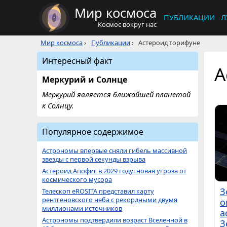
Мир космоса
ПУБЛИКАЦИИ
Л
Космос вокруг нас
Мир космоса
›
Публикации
›
Астероид торифуне
Интересный факт
А
Меркурий и Солнце
Меркурий является ближайшей планетой
к Солнцу.
Популярное содержимое
Астрономы впервые сняли гибель массивной
звезды с первой секунды взрыва
Астероид Апофис в 2029 году: новая угроза от
космического мусора
З
Телескоп eROSITA представил карту
рентгеновского неба с рекордными двумя
о
миллионами источников
а
Астрономы подтвердили возраст Вселенной в
З