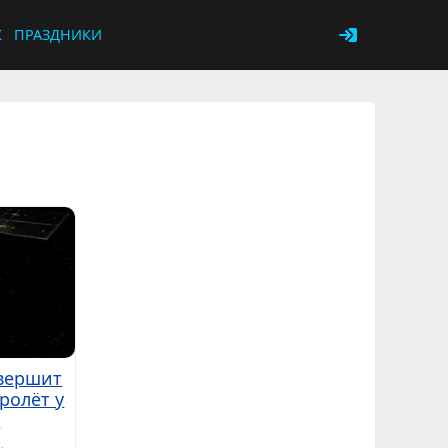
К
ПРАЗДНИКИ
овершит
ролёт у
е