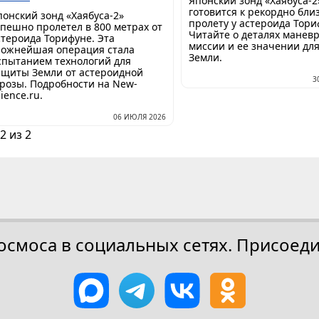
Японский зонд «Хаябуса-2
готовится к рекордно бли
понский зонд «Хаябуса-2»
пролету у астероида Тори
спешно пролетел в 800 метрах от
Читайте о деталях маневр
стероида Торифуне. Эта
миссии и ее значении дл
ложнейшая операция стала
Земли.
спытанием технологий для
ащиты Земли от астероидной
3
грозы. Подробности на New-
ience.ru.
06 ИЮЛЯ 2026
2 из 2
осмоса в социальных сетях. Присоеди