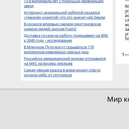
13,8 миллиарда лет с помощью древнейших
звёзд
Я
у
Астероид с аномальной орбитой оказался
а
«темной» кометой: что это значит для Земли
с
В космосе впервые сделали рентгеновские
и
снимки людей: миссия Fram2
з
у
Доставка грузов на орбиту подешевеет на 90%
Sc
к 2040 году – исследование
В Млечном Пути могут скрываться 170
миллионов невидимых черных дыр
1—
Российско-американский экипаж отправился
на МКС на восемь месяцев
Самая чёрная краска в мире может спасти
ночное небо от спутников
Мир к