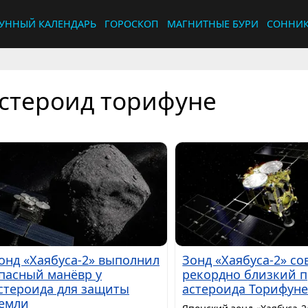
УННЫЙ КАЛЕНДАРЬ
ГОРОСКОП
МАГНИТНЫЕ БУРИ
СОННИ
стероид торифуне
онд «Хаябуса-2» выполнил
Зонд «Хаябуса-2» с
пасный манёвр у
рекордно близкий п
стероида для защиты
астероида Торифун
емли