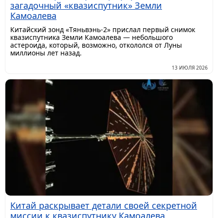
загадочный «квазиспутник» Земли
Камоалева
Китайский зонд «Тяньвэнь-2» прислал первый снимок
квазиспутника Земли Камоалева — небольшого
астероида, который, возможно, откололся от Луны
миллионы лет назад.
13 ИЮЛЯ 2026
Китай раскрывает детали своей секретной
миссии к квазиспутнику Камоалева