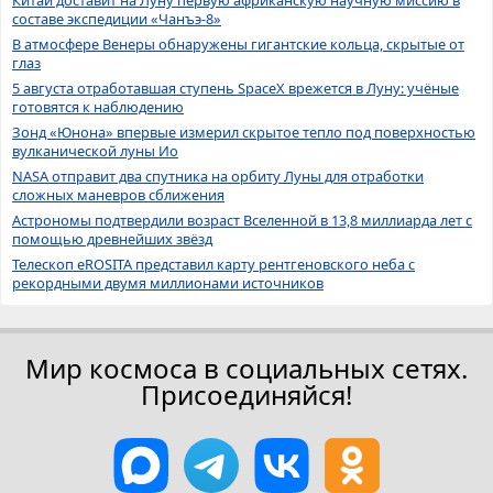
Китай доставит на Луну первую африканскую научную миссию в
составе экспедиции «Чанъэ-8»
В атмосфере Венеры обнаружены гигантские кольца, скрытые от
глаз
5 августа отработавшая ступень SpaceX врежется в Луну: учёные
готовятся к наблюдению
Зонд «Юнона» впервые измерил скрытое тепло под поверхностью
вулканической луны Ио
NASA отправит два спутника на орбиту Луны для отработки
сложных маневров сближения
Астрономы подтвердили возраст Вселенной в 13,8 миллиарда лет с
помощью древнейших звёзд
Телескоп eROSITA представил карту рентгеновского неба с
рекордными двумя миллионами источников
Мир космоса в социальных сетях.
Присоединяйся!