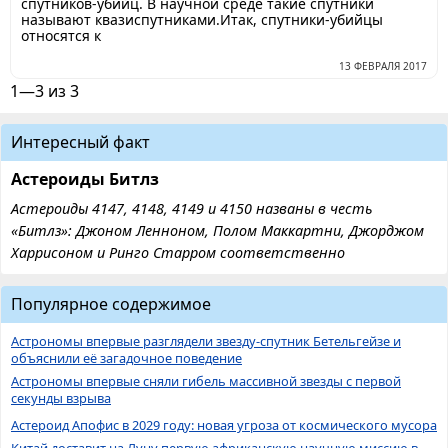
спутников-убийц. В научной среде такие спутники
называют квазиспутниками.Итак, спутники-убийцы
относятся к
13 ФЕВРАЛЯ 2017
1—3 из 3
Интересный факт
Астероиды Битлз
Астероиды 4147, 4148, 4149 и 4150 названы в честь
«Битлз»: Джоном Ленноном, Полом Маккартни, Джорджом
Харрисоном и Ринго Старром соответственно
Популярное содержимое
Астрономы впервые разглядели звезду-спутник Бетельгейзе и
объяснили её загадочное поведение
Астрономы впервые сняли гибель массивной звезды с первой
секунды взрыва
Астероид Апофис в 2029 году: новая угроза от космического мусора