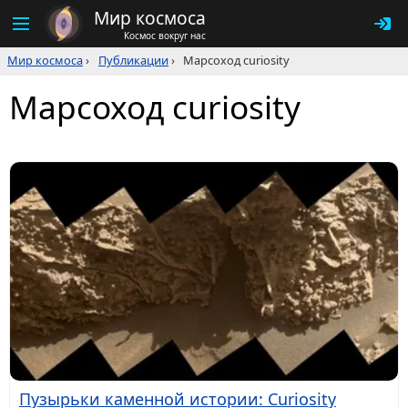
Мир космоса
Космос вокруг нас
Мир космоса
›
Публикации
›
Марсоход curiosity
Марсоход curiosity
Пузырьки каменной истории: Curiosity