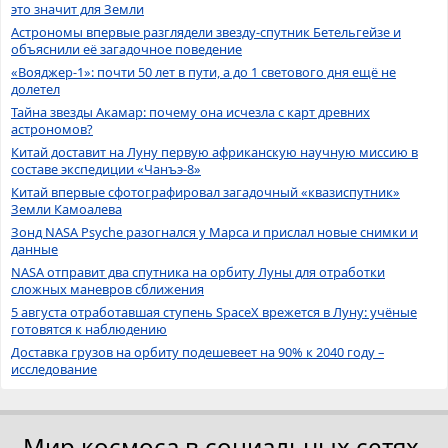
это значит для Земли
Астрономы впервые разглядели звезду-спутник Бетельгейзе и
объяснили её загадочное поведение
«Вояджер-1»: почти 50 лет в пути, а до 1 светового дня ещё не
долетел
Тайна звезды Акамар: почему она исчезла с карт древних
астрономов?
Китай доставит на Луну первую африканскую научную миссию в
составе экспедиции «Чанъэ-8»
Китай впервые сфотографировал загадочный «квазиспутник»
Земли Камоалева
Зонд NASA Psyche разогнался у Марса и прислал новые снимки и
данные
NASA отправит два спутника на орбиту Луны для отработки
сложных маневров сближения
5 августа отработавшая ступень SpaceX врежется в Луну: учёные
готовятся к наблюдению
Доставка грузов на орбиту подешевеет на 90% к 2040 году –
исследование
Мир космоса в социальных сетях.