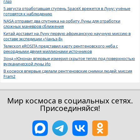
глаз
5 августа отработавшая ступень SpaceX врежется в Луну: учёные
готовятся к наблюдению
NASA отправит два спутника на орбиту Луны для отработки
сложных маневров сближения
Китай доставит на Луну первую африканскую научную миссию в
составе экспедиции «Чанъэ-8»
Телескоп eROSITA представил карту рентгеновского неба с
рекордными двумя миллионами источников
Зонд «Юнона» впервые измерил скрытое тепло под поверхностью
вулканической луны Ио
В космосе впервые сделали рентгеновские снимки людей: миссия
Fram2
Мир космоса в социальных сетях.
Присоединяйся!