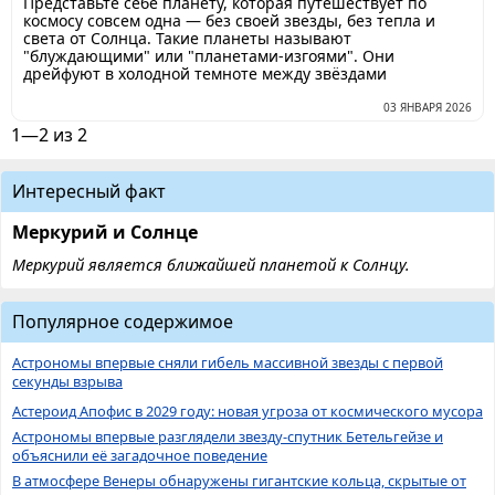
Представьте себе планету, которая путешествует по
космосу совсем одна — без своей звезды, без тепла и
света от Солнца. Такие планеты называют
"блуждающими" или "планетами-изгоями". Они
дрейфуют в холодной темноте между звёздами
03 ЯНВАРЯ 2026
1—2 из 2
Интересный факт
Меркурий и Солнце
Меркурий является ближайшей планетой к Солнцу.
Популярное содержимое
Астрономы впервые сняли гибель массивной звезды с первой
секунды взрыва
Астероид Апофис в 2029 году: новая угроза от космического мусора
Астрономы впервые разглядели звезду-спутник Бетельгейзе и
объяснили её загадочное поведение
В атмосфере Венеры обнаружены гигантские кольца, скрытые от