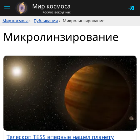
Мир космоса
Космос вокруг нас
Мир космоса
›
Публикации
›
Микролинзирование
Микролинзирование
Телескоп TESS впервые нашёл планету