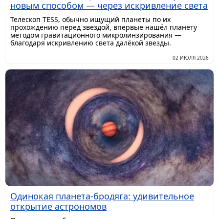
новым способом — через искривление света
Телескоп TESS, обычно ищущий планеты по их
прохождению перед звездой, впервые нашёл планету
методом гравитационного микролинзирования —
благодаря искривлению света далёкой звезды.
02 ИЮЛЯ 2026
Одинокая планета-бродяга: удивительное
открытие астрономов