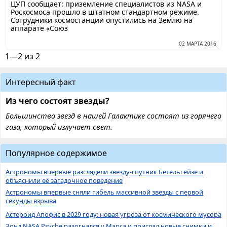
ЦУП сообщает: приземление специалистов из NASA и
Роскосмоса прошло в штатном стандартном режиме.
Сотрудники космостанции опустились на Землю на
аппарате «Союз
02 МАРТА 2016
1—2 из 2
Интересный факт
Из чего состоят звезды?
Большинство звезд в нашей Галактике состоят из горячего
газа, который излучает свет.
Популярное содержимое
Астрономы впервые разглядели звезду-спутник Бетельгейзе и
объяснили её загадочное поведение
Астрономы впервые сняли гибель массивной звезды с первой
секунды взрыва
Астероид Апофис в 2029 году: новая угроза от космического мусора
Зонд NASA Psyche разогнался у Марса и прислал новые снимки и