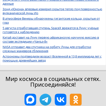
данные
Зонд «Юнона» впервые измерил скрытое тепло под поверхностью
вулканической луны Ио
В атмосфере Венеры обнаружены гигантские кольца, скрытые от
глаз
5 августа отработавшая ступень SpaceX врежется в Луну: учёные
готовятся к наблюдению
Китай доставит на Луну первую африканскую научную миссию в
составе экспедиции «Чанъэ-8»
NASA отправит два спутника на орбиту Луны для отработки
сложных маневров сближения
Астрономы подтвердили возраст Вселенной в 13,8 миллиарда лет с
помощью древнейших звёзд
Мир космоса в социальных сетях.
Присоединяйся!